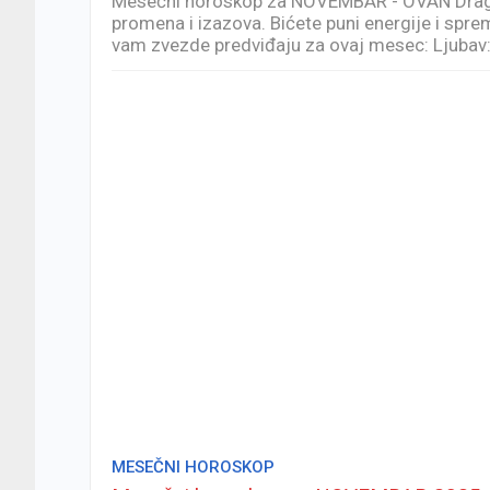
Mesečni horoskop za NOVEMBAR - OVAN Drag
promena i izazova. Bićete puni energije i spr
vam zvezde predviđaju za ovaj mesec: Ljubav: U
MESEČNI HOROSKOP