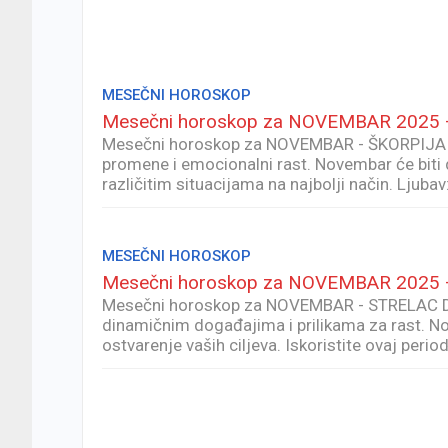
MESEČNI HOROSKOP
Mesečni horoskop za NOVEMBAR 2025 
Mesečni horoskop za NOVEMBAR - ŠKORPIJA Dr
promene i emocionalni rast. Novembar će biti d
različitim situacijama na najbolji način. Lju
MESEČNI HOROSKOP
Mesečni horoskop za NOVEMBAR 2025
Mesečni horoskop za NOVEMBAR - STRELAC Drag
dinamičnim događajima i prilikama za rast. 
ostvarenje vaših ciljeva. Iskoristite ovaj perio