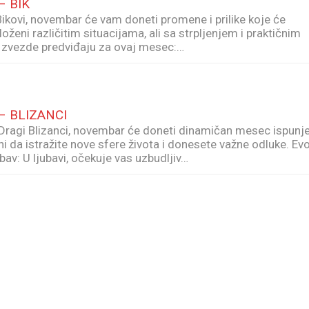
– BIK
ovi, novembar će vam doneti promene i prilike koje će
zloženi različitim situacijama, ali sa strpljenjem i praktičnim
 zvezde predviđaju za ovaj mesec:…
– BLIZANCI
agi Blizanci, novembar će doneti dinamičan mesec ispunj
i da istražite nove sfere života i donesete važne odluke. Ev
av: U ljubavi, očekuje vas uzbudljiv…