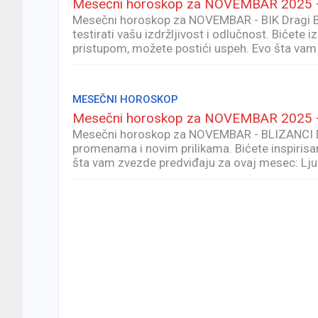
Mesečni horoskop za NOVEMBAR 2025 
Mesečni horoskop za NOVEMBAR - BIK Dragi Bik
testirati vašu izdržljivost i odlučnost. Bićete i
pristupom, možete postići uspeh. Evo šta vam
MESEČNI HOROSKOP
Mesečni horoskop za NOVEMBAR 2025 
Mesečni horoskop za NOVEMBAR - BLIZANCI Dr
promenama i novim prilikama. Bićete inspirisan
šta vam zvezde predviđaju za ovaj mesec: Ljub