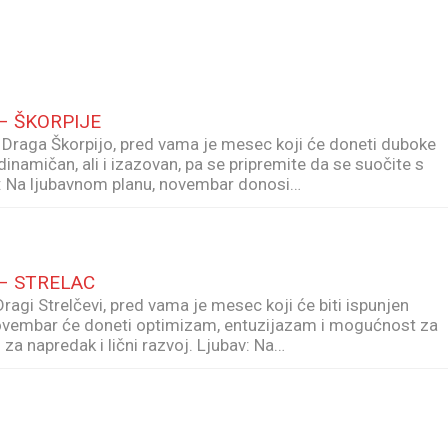
– ŠKORPIJE
aga Škorpijo, pred vama je mesec koji će doneti duboke
inamičan, ali i izazovan, pa se pripremite da se suočite s
bav: Na ljubavnom planu, novembar donosi…
 – STRELAC
i Strelčevi, pred vama je mesec koji će biti ispunjen
Novembar će doneti optimizam, entuzijazam i mogućnost za
d za napredak i lični razvoj. Ljubav: Na…