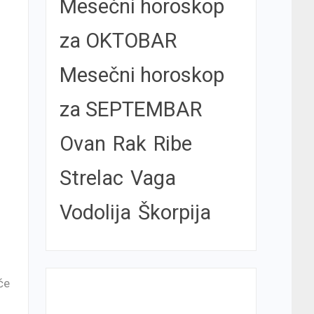
Mesečni horoskop
za OKTOBAR
Mesečni horoskop
za SEPTEMBAR
Ovan
Rak
Ribe
Strelac
Vaga
Vodolija
Škorpija
će