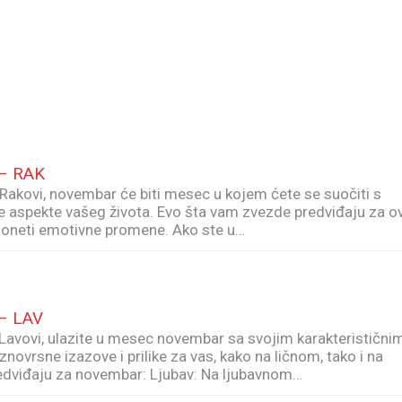
– RAK
kovi, novembar će biti mesec u kojem ćete se suočiti s
čite aspekte vašeg života. Evo šta vam zvezde predviđaju za o
 doneti emotivne promene. Ako ste u…
– LAV
vovi, ulazite u mesec novembar sa svojim karakteristični
vrsne izazove i prilike za vas, kako na ličnom, tako i na
edviđaju za novembar: Ljubav: Na ljubavnom…