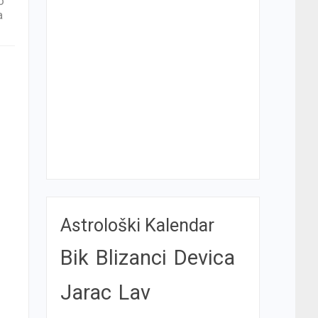
o
a
Astrološki Kalendar
Bik
Blizanci
Devica
Jarac
Lav