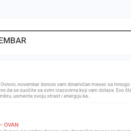
VEMBAR
Ovnovi, novembar donosi vam dinamičan mesec sa mnogo
emni da se suočite sa svim izazovima koji vam dolaze. Evo št
bru, usmerite svoju strast i energiju ka…
 – OVAN