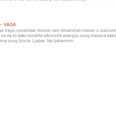
 – VAGA
a Vago, novembar donosi vam dinamičan mesec s izazovi
o se na to kako možete iskoristiti energiju ovog meseca kak
ktima svog života. Ljubav: Na ljubavnom…