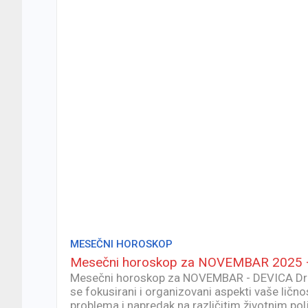
MESEČNI HOROSKOP
Mesečni horoskop za NOVEMBAR 2025 
Mesečni horoskop za NOVEMBAR - DEVICA Dra
se fokusirani i organizovani aspekti vaše ličnos
problema i napredak na različitim životnim po