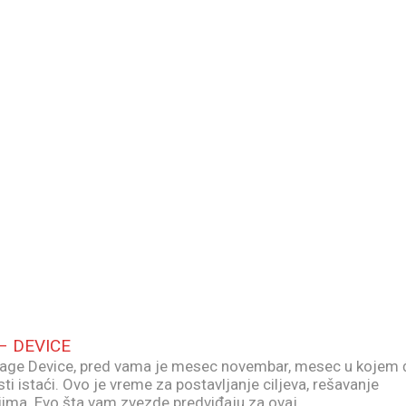
– DEVICE
ge Device, pred vama je mesec novembar, mesec u kojem 
ti istaći. Ovo je vreme za postavljanje ciljeva, rešavanje
ljima. Evo šta vam zvezde predviđaju za ovaj…