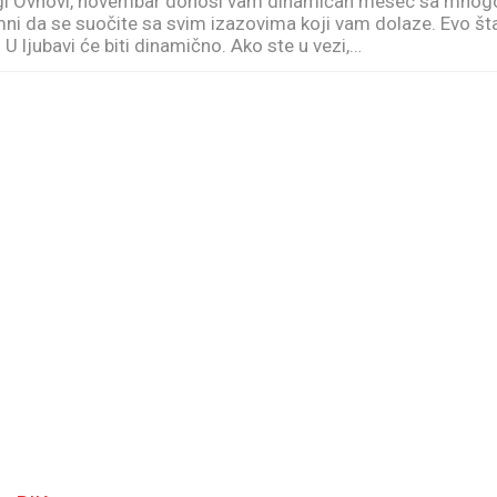
i Ovnovi, novembar donosi vam dinamičan mesec sa mnog
emni da se suočite sa svim izazovima koji vam dolaze. Evo št
 ljubavi će biti dinamično. Ako ste u vezi,…