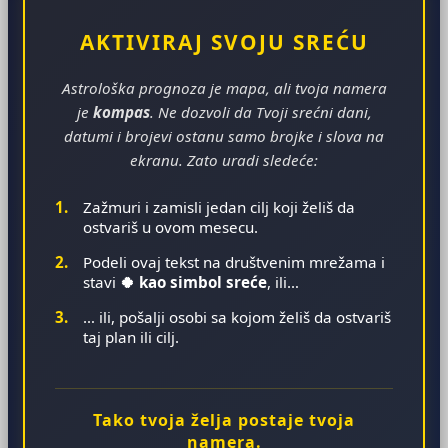
AKTIVIRAJ SVOJU SREĆU
Astrološka prognoza je mapa, ali tvoja namera
je
kompas
. Ne dozvoli da Tvoji srećni dani,
datumi i brojevi ostanu samo brojke i slova na
ekranu. Zato uradi sledeće:
1.
Zažmuri i zamisli jedan cilj koji želiš da
ostvariš u ovom mesecu.
2.
Podeli ovaj tekst na društvenim mrežama i
stavi
🍀 kao simbol sreće
, ili…
3.
… ili, pošalji osobi sa kojom želiš da ostvariš
taj plan ili cilj.
Tako tvoja želja postaje tvoja
namera.