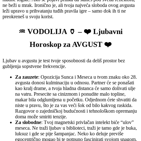
ne beži u mrak. Ironično je, ali tvoja najveća sloboda ovog avgusta
leži upravo u prihvatanju tuđih pravila igre – samo dok ih ti ne
preokreneš u svoju korist.
♒ VODOLIJA 🏺 – ❤️ Ljubavni
Horoskop za AVGUST ❤️
Ljubav u avgustu je test tvoje sposobnosti da deliš prostor bez
gubljenja sopstvene frekvencije.
Za zauzete
: Opozicija Sunca i Meseca u tvom znaku oko 28.
avgusta donosi kulminaciju u odnosu. Partner će se ponašati
kao kralj drame, a tvoja hladna distanca će samo dolivati ulje
na vatru. Presecite sa cinizmom i ponudite malo topline,
makar bila odglumljena u početku. Odjednom ćete shvatiti da
niste u pravu, što je za vas veći šok od bilo kakvog raskida.
Razgovor o zajedničkoj budućnosti i tehnološkom opremanju
doma može smiriti tenzije.
Za slobodne
: Tvoj magnetski privlačan intelekt biće “ulov”
meseca. Ne traži ljubav u biblioteci, traži je tamo gde je buka,
luksuz i gde se pije šampanjac. Neko ko deluje previše
egocentrično mogao bi te potpuno fascinirati svojom snagom.