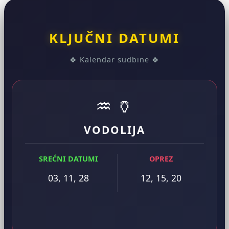
KLJUČNI DATUMI
🍀 Kalendar sudbine 🍀
♒ 🏺
VODOLIJA
SREĆNI DATUMI
OPREZ
03, 11, 28
12, 15, 20