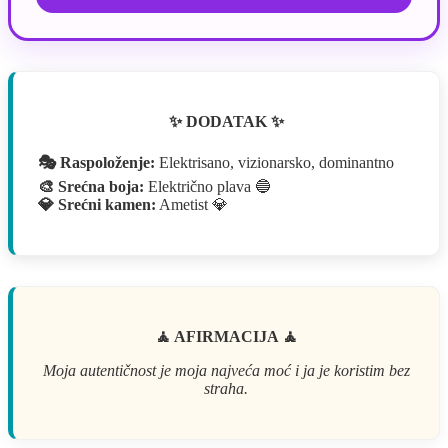
✨ DODATAK ✨
🎭 Raspoloženje:
Elektrisano, vizionarsko, dominantno
🎨 Srećna boja:
Električno plava 🔵
💎 Srećni kamen:
Ametist 💎
🧘 AFIRMACIJA 🧘
Moja autentičnost je moja najveća moć i ja je koristim bez
straha.