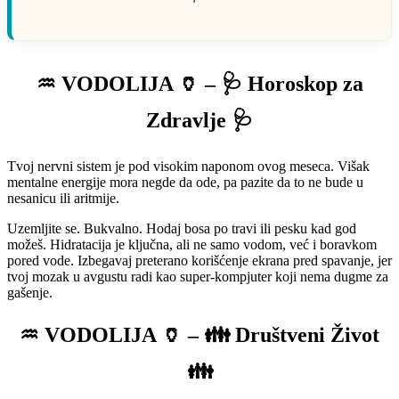
♒ VODOLIJA 🏺 – 🩺 Horoskop za
Zdravlje 🩺
Tvoj nervni sistem je pod visokim naponom ovog meseca. Višak
mentalne energije mora negde da ode, pa pazite da to ne bude u
nesanicu ili aritmije.
Uzemljite se. Bukvalno. Hodaj bosa po travi ili pesku kad god
možeš. Hidratacija je ključna, ali ne samo vodom, već i boravkom
pored vode. Izbegavaj preterano korišćenje ekrana pred spavanje, jer
tvoj mozak u avgustu radi kao super-kompjuter koji nema dugme za
gašenje.
♒ VODOLIJA 🏺 – 👪 Društveni Život
👪