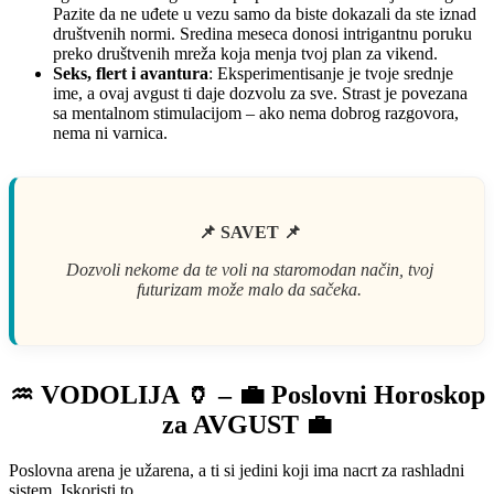
Pazite da ne uđete u vezu samo da biste dokazali da ste iznad
društvenih normi. Sredina meseca donosi intrigantnu poruku
preko društvenih mreža koja menja tvoj plan za vikend.
Seks, flert i avantura
: Eksperimentisanje je tvoje srednje
ime, a ovaj avgust ti daje dozvolu za sve. Strast je povezana
sa mentalnom stimulacijom – ako nema dobrog razgovora,
nema ni varnica.
📌 SAVET 📌
Dozvoli nekome da te voli na staromodan način, tvoj
futurizam može malo da sačeka.
♒ VODOLIJA 🏺 – 💼 Poslovni Horoskop
za AVGUST 💼
Poslovna arena je užarena, a ti si jedini koji ima nacrt za rashladni
sistem. Iskoristi to.