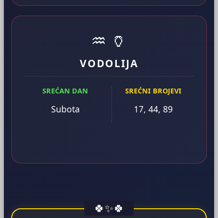
♒ 🏺
VODOLIJA
SREĆAN DAN
SREĆNI BROJEVI
Subota
17, 44, 89
🍀
✨
🍀