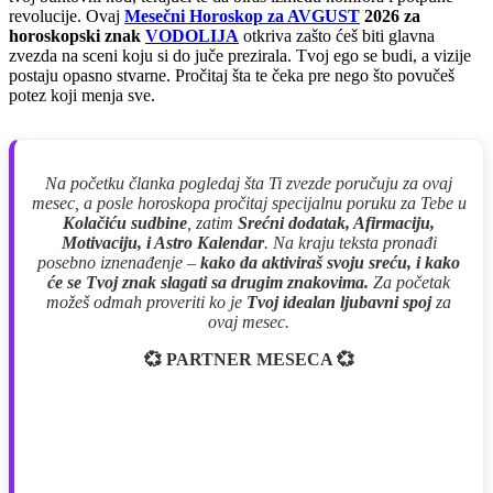
revolucije. Ovaj
Mesečni Horoskop za AVGUST
2026 za
horoskopski znak
VODOLIJA
otkriva zašto ćeš biti glavna
zvezda na sceni koju si do juče prezirala. Tvoj ego se budi, a vizije
postaju opasno stvarne. Pročitaj šta te čeka pre nego što povučeš
potez koji menja sve.
Na početku članka pogledaj šta Ti zvezde poručuju za ovaj
mesec, a posle horoskopa pročitaj specijalnu poruku za Tebe u
Kolačiću sudbine
, zatim
Srećni dodatak, Afirmaciju,
Motivaciju, i Astro Kalendar
. Na kraju teksta pronađi
posebno iznenađenje –
kako da aktiviraš svoju sreću, i kako
će se Tvoj znak slagati sa drugim znakovima.
Za početak
možeš odmah proveriti ko je
Tvoj idealan ljubavni spoj
za
ovaj mesec.
💞 PARTNER MESECA 💞