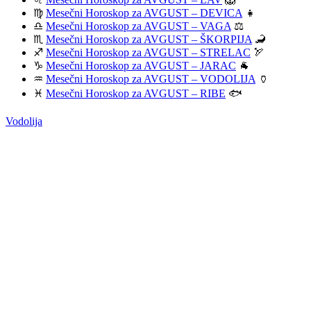
♍
Mesečni Horoskop za AVGUST – DEVICA
👧
♎
Mesečni Horoskop za AVGUST – VAGA
⚖️
♏
Mesečni Horoskop za AVGUST – ŠKORPIJA
🦂
♐
Mesečni Horoskop za AVGUST – STRELAC
🏹
♑
Mesečni Horoskop za AVGUST – JARAC
🐐
♒
Mesečni Horoskop za AVGUST – VODOLIJA
🏺
♓
Mesečni Horoskop za AVGUST – RIBE
🐟
Vodolija