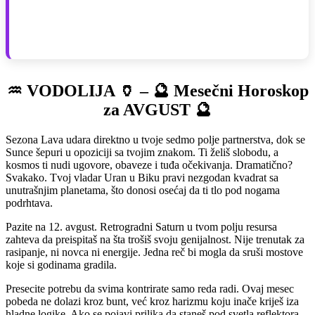
♒ VODOLIJA 🏺 – 🔮 Mesečni Horoskop
za AVGUST 🔮
Sezona Lava udara direktno u tvoje sedmo polje partnerstva, dok se
Sunce šepuri u opoziciji sa tvojim znakom. Ti želiš slobodu, a
kosmos ti nudi ugovore, obaveze i tuđa očekivanja. Dramatično?
Svakako. Tvoj vladar Uran u Biku pravi nezgodan kvadrat sa
unutrašnjim planetama, što donosi osećaj da ti tlo pod nogama
podrhtava.
Pazite na 12. avgust. Retrogradni Saturn u tvom polju resursa
zahteva da preispitaš na šta trošiš svoju genijalnost. Nije trenutak za
rasipanje, ni novca ni energije. Jedna reč bi mogla da sruši mostove
koje si godinama gradila.
Presecite potrebu da svima kontrirate samo reda radi. Ovaj mesec
pobeda ne dolazi kroz bunt, već kroz harizmu koju inače kriješ iza
hladne logike. Ako se pojavi prilika da staneš pod svetla reflektora,