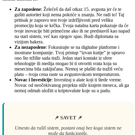
Za zaposlene
: Želećeš da daš otkaz 15. avgusta jer će te
gušiti autoritet koji nema pokriće u znanju. Ne radi to! Taj
pritisak je zapravo test tvoje izdržljivosti pred veliku
promociju koja se krčka. Tvoja natalna karta pokazuje da će
tvoje inovacije biti primećene ako ih ne predstaviš kao napad
na stari sistem, već kao njegov spas. Budi diplomata sa
vizijom hakera.
Za nezaposlene
: Fokusirajte se na digitalne platforme i
inostrane kompanije. Tvoj pristup “izvan kutije” je upravo
ono što tržište sada traži. Jedan stari kontakt iz sfere
tehnologije ili medija mogao bi ti otvoriti vrata koja su
mesecima bila zaključana. Nemoj se plašiti da tražiš veću
platu – tvoja cena raste sa avgustovskom temperaturom.
Novac i Investicije
: Investiraj u alate koji ti štede vreme.
Novac od neočekivanog projekta stiže krajem meseca, ali ga
nemoj odmah uložiti u kriptovalute koje su u padu.
📌 SAVET 📌
Umesto da rušiš sistem, postani onaj bez koga sistem ne
može da funkcioniše.