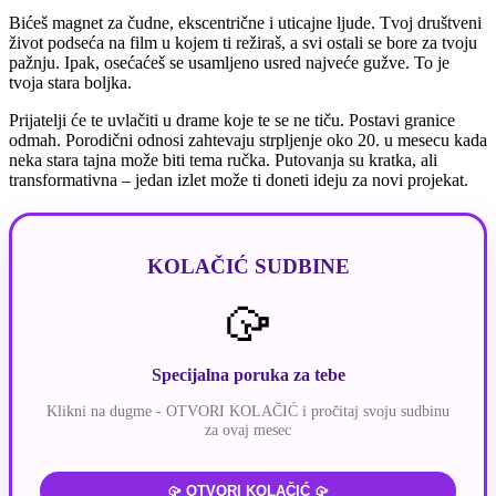
Bićeš magnet za čudne, ekscentrične i uticajne ljude. Tvoj društveni
život podseća na film u kojem ti režiraš, a svi ostali se bore za tvoju
pažnju. Ipak, osećaćeš se usamljeno usred najveće gužve. To je
tvoja stara boljka.
Prijatelji će te uvlačiti u drame koje te se ne tiču. Postavi granice
odmah. Porodični odnosi zahtevaju strpljenje oko 20. u mesecu kada
neka stara tajna može biti tema ručka. Putovanja su kratka, ali
transformativna – jedan izlet može ti doneti ideju za novi projekat.
KOLAČIĆ SUDBINE
🥠
Specijalna poruka za tebe
Klikni na dugme - OTVORI KOLAČIĆ i pročitaj svoju sudbinu
za ovaj mesec
🥠 OTVORI KOLAČIĆ 🥠