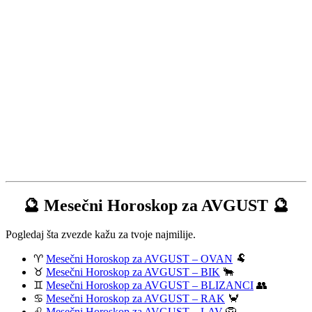
🔮 Mesečni Horoskop za AVGUST 🔮
Pogledaj šta zvezde kažu za tvoje najmilije.
♈
Mesečni Horoskop za AVGUST – OVAN
🐏
♉
Mesečni Horoskop za AVGUST – BIK
🐂
♊
Mesečni Horoskop za AVGUST – BLIZANCI
👥
♋
Mesečni Horoskop za AVGUST – RAK
🦀
♌
Mesečni Horoskop za AVGUST – LAV
🦁