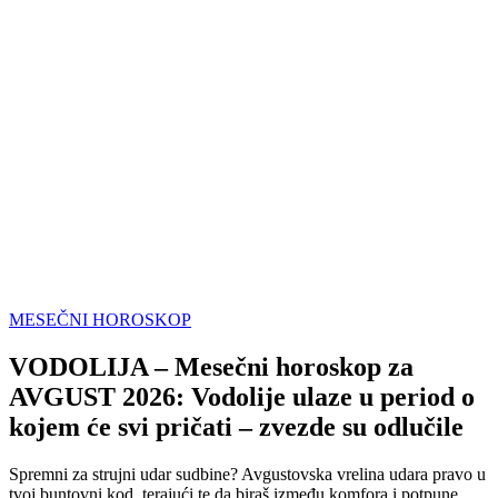
MESEČNI HOROSKOP
VODOLIJA – Mesečni horoskop za
AVGUST 2026: Vodolije ulaze u period o
kojem će svi pričati – zvezde su odlučile
Spremni za strujni udar sudbine? Avgustovska vrelina udara pravo u
tvoj buntovni kod, terajući te da biraš između komfora i potpune