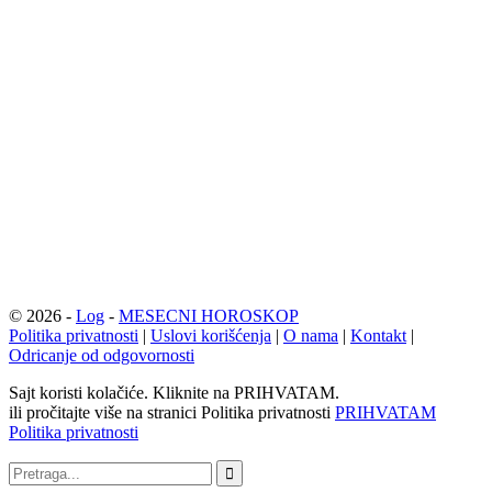
© 2026 -
Log
-
MESECNI HOROSKOP
Politika privatnosti
|
Uslovi korišćenja
|
O nama
|
Kontakt
|
Odricanje od odgovornosti
Sajt koristi kolačiće. Kliknite na PRIHVATAM.
ili pročitajte više na stranici Politika privatnosti
PRIHVATAM
Politika privatnosti