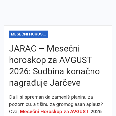
MESEČNI HOROSKOP
JARAC – Mesečni
horoskop za AVGUST
2026: Sudbina konačno
nagrađuje Jarčeve
Da li si spreman da zameniš planinu za
pozornicu, a tišinu za gromoglasan aplauz?
Ovaj
Mesečni Horoskop za AVGUST
2026