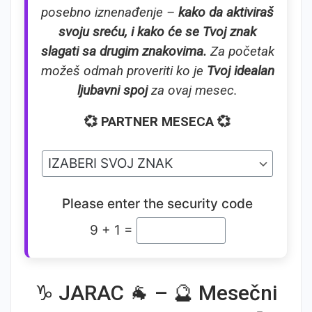
posebno iznenađenje –
kako da aktiviraš
svoju sreću, i kako će se Tvoj znak
slagati sa drugim znakovima.
Za početak
možeš odmah proveriti ko je
Tvoj idealan
ljubavni spoj
za ovaj mesec.
💞 PARTNER MESECA 💞
Please enter the security code
9 + 1 =
♑ JARAC 🐐 – 🔮 Mesečni