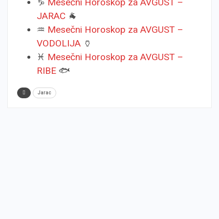
♑
Mesečni Horoskop za AVGUST –
JARAC
🐐
♒
Mesečni Horoskop za AVGUST –
VODOLIJA
🏺
♓
Mesečni Horoskop za AVGUST –
RIBE
🐟
Jarac