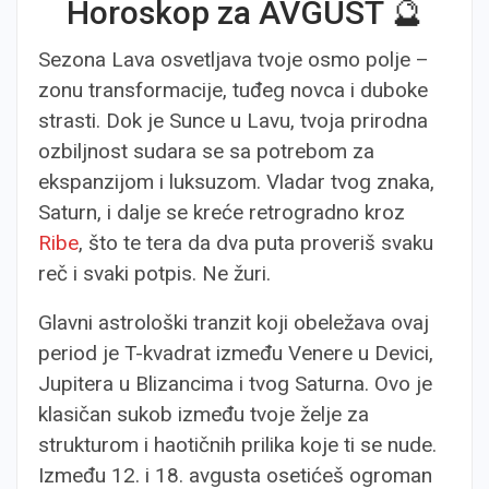
Horoskop za AVGUST 🔮
Sezona Lava osvetljava tvoje osmo polje –
zonu transformacije, tuđeg novca i duboke
strasti. Dok je Sunce u Lavu, tvoja prirodna
ozbiljnost sudara se sa potrebom za
ekspanzijom i luksuzom. Vladar tvog znaka,
Saturn, i dalje se kreće retrogradno kroz
Ribe
, što te tera da dva puta proveriš svaku
reč i svaki potpis. Ne žuri.
Glavni astrološki tranzit koji obeležava ovaj
period je T-kvadrat između Venere u Devici,
Jupitera u Blizancima i tvog Saturna. Ovo je
klasičan sukob između tvoje želje za
strukturom i haotičnih prilika koje ti se nude.
Između 12. i 18. avgusta osetićeš ogroman