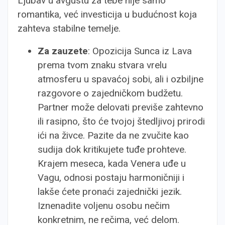
Ljubav u avgustu za tebe nije samo
romantika, već investicija u budućnost koja
zahteva stabilne temelje.
Za zauzete
: Opozicija Sunca iz Lava
prema tvom znaku stvara vrelu
atmosferu u spavaćoj sobi, ali i ozbiljne
razgovore o zajedničkom budžetu.
Partner može delovati previše zahtevno
ili rasipno, što će tvojoj štedljivoj prirodi
ići na živce. Pazite da ne zvučite kao
sudija dok kritikujete tuđe prohteve.
Krajem meseca, kada Venera uđe u
Vagu, odnosi postaju harmoničniji i
lakše ćete pronaći zajednički jezik.
Iznenadite voljenu osobu nečim
konkretnim, ne rečima, već delom.