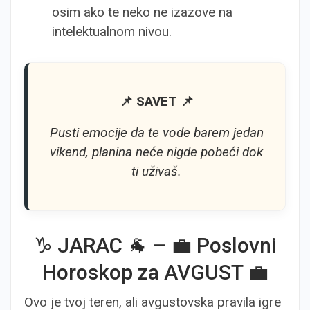
osim ako te neko ne izazove na
intelektualnom nivou.
📌 SAVET 📌
Pusti emocije da te vode barem jedan
vikend, planina neće nigde pobeći dok
ti uživaš.
♑ JARAC 🐐 – 💼 Poslovni
Horoskop za AVGUST 💼
Ovo je tvoj teren, ali avgustovska pravila igre