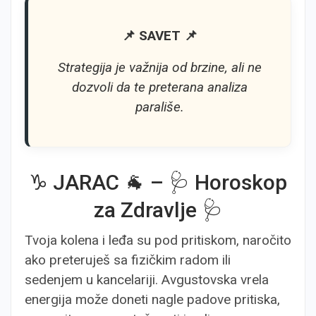
📌 SAVET 📌
Strategija je važnija od brzine, ali ne
dozvoli da te preterana analiza
parališe.
♑ JARAC 🐐 – 🩺 Horoskop
za Zdravlje 🩺
Tvoja kolena i leđa su pod pritiskom, naročito
ako preteruješ sa fizičkim radom ili
sedenjem u kancelariji. Avgustovska vrela
energija može doneti nagle padove pritiska,