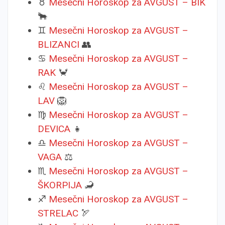
♉
Mesečni Horoskop za AVGUST – BIK
🐂
♊
Mesečni Horoskop za AVGUST –
BLIZANCI
👥
♋
Mesečni Horoskop za AVGUST –
RAK
🦀
♌
Mesečni Horoskop za AVGUST –
LAV
🦁
♍
Mesečni Horoskop za AVGUST –
DEVICA
👧
♎
Mesečni Horoskop za AVGUST –
VAGA
⚖️
♏
Mesečni Horoskop za AVGUST –
ŠKORPIJA
🦂
♐
Mesečni Horoskop za AVGUST –
STRELAC
🏹