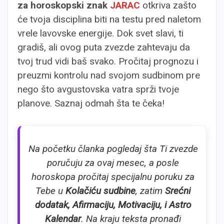
za horoskopski znak
JARAC
otkriva zašto
će tvoja disciplina biti na testu pred naletom
vrele lavovske energije. Dok svet slavi, ti
gradiš, ali ovog puta zvezde zahtevaju da
tvoj trud vidi baš svako. Pročitaj prognozu i
preuzmi kontrolu nad svojom sudbinom pre
nego što avgustovska vatra sprži tvoje
planove. Saznaj odmah šta te čeka!
Na početku članka pogledaj šta Ti zvezde
poručuju za ovaj mesec, a posle
horoskopa pročitaj specijalnu poruku za
Tebe u
Kolačiću sudbine
, zatim
Srećni
dodatak, Afirmaciju, Motivaciju, i Astro
Kalendar
. Na kraju teksta pronađi