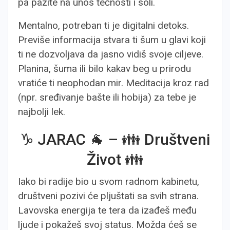
pa pazite na unos tečnosti i soli.
Mentalno, potreban ti je digitalni detoks.
Previše informacija stvara ti šum u glavi koji
ti ne dozvoljava da jasno vidiš svoje ciljeve.
Planina, šuma ili bilo kakav beg u prirodu
vratiće ti neophodan mir. Meditacija kroz rad
(npr. sređivanje bašte ili hobija) za tebe je
najbolji lek.
♑ JARAC 🐐 – 👪 Društveni
Život 👪
Iako bi radije bio u svom radnom kabinetu,
društveni pozivi će pljuštati sa svih strana.
Lavovska energija te tera da izađeš među
ljude i pokažeš svoj status. Možda ćeš se