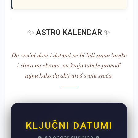
✨ ASTRO KALENDAR ✨
Da srećni dani i datumi ne bi bili samo brojke
i slova na ekranu, na kraju tabele pronađi
tajnu kako da aktiviraš svoju sreću.
KLJUČNI DATUMI
🍀 Kalendar sudbine 🍀