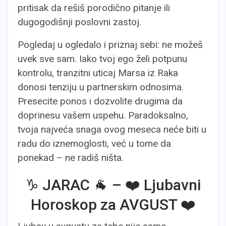
pritisak da rešiš porodično pitanje ili
dugogodišnji poslovni zastoj.
Pogledaj u ogledalo i priznaj sebi: ne možeš
uvek sve sam. Iako tvoj ego želi potpunu
kontrolu, tranzitni uticaj Marsa iz Raka
donosi tenziju u partnerskim odnosima.
Presecite ponos i dozvolite drugima da
doprinesu vašem uspehu. Paradoksalno,
tvoja najveća snaga ovog meseca neće biti u
radu do iznemoglosti, već u tome da
ponekad – ne radiš ništa.
♑ JARAC 🐐 – ❤️ Ljubavni
Horoskop za AVGUST ❤️