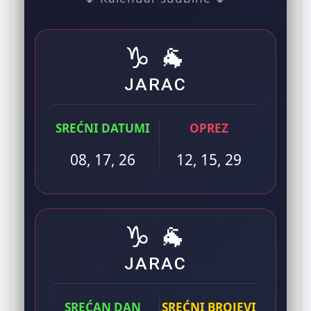
♑ 🐐
JARAC
SREĆNI DATUMI
OPREZ
08, 17, 26
12, 15, 29
♑ 🐐
JARAC
SREĆAN DAN
SREĆNI BROJEVI