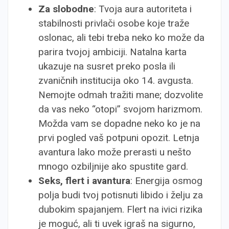
Za slobodne
: Tvoja aura autoriteta i
stabilnosti privlači osobe koje traže
oslonac, ali tebi treba neko ko može da
parira tvojoj ambiciji. Natalna karta
ukazuje na susret preko posla ili
zvaničnih institucija oko 14. avgusta.
Nemojte odmah tražiti mane; dozvolite
da vas neko “otopi” svojom harizmom.
Možda vam se dopadne neko ko je na
prvi pogled vaš potpuni opozit. Letnja
avantura lako može prerasti u nešto
mnogo ozbiljnije ako spustite gard.
Seks, flert i avantura
: Energija osmog
polja budi tvoj potisnuti libido i želju za
dubokim spajanjem. Flert na ivici rizika
je moguć, ali ti uvek igraš na sigurno,