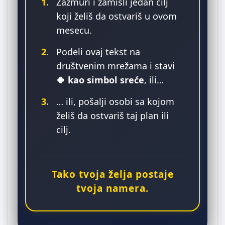
1.
Zažmuri i zamisli jedan cilj
koji želiš da ostvariš u ovom
mesecu.
2.
Podeli ovaj tekst na
društvenim mrežama i stavi
🍀 kao simbol sreće
, ili…
3.
… ili, pošalji osobi sa kojom
želiš da ostvariš taj plan ili
cilj.
Tako tvoja želja postaje
tvoja namera.