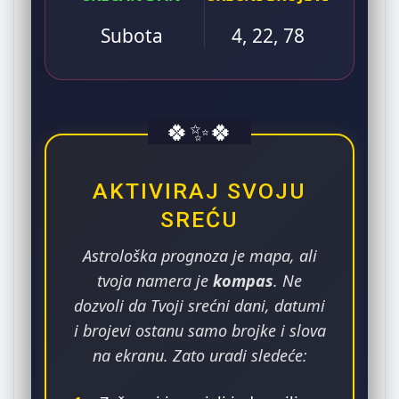
Subota
4, 22, 78
🍀
✨
🍀
AKTIVIRAJ SVOJU
SREĆU
Astrološka prognoza je mapa, ali
tvoja namera je
kompas
. Ne
dozvoli da Tvoji srećni dani, datumi
i brojevi ostanu samo brojke i slova
na ekranu. Zato uradi sledeće: