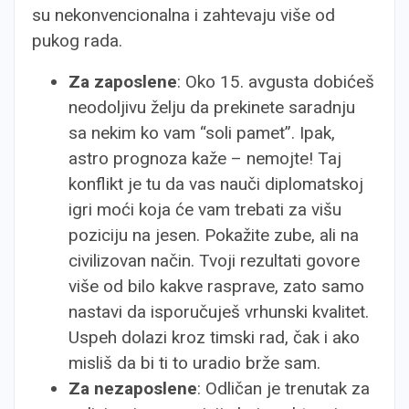
su nekonvencionalna i zahtevaju više od
pukog rada.
Za zaposlene
: Oko 15. avgusta dobićeš
neodoljivu želju da prekinete saradnju
sa nekim ko vam “soli pamet”. Ipak,
astro prognoza kaže – nemojte! Taj
konflikt je tu da vas nauči diplomatskoj
igri moći koja će vam trebati za višu
poziciju na jesen. Pokažite zube, ali na
civilizovan način. Tvoji rezultati govore
više od bilo kakve rasprave, zato samo
nastavi da isporučuješ vrhunski kvalitet.
Uspeh dolazi kroz timski rad, čak i ako
misliš da bi ti to uradio brže sam.
Za nezaposlene
: Odličan je trenutak za