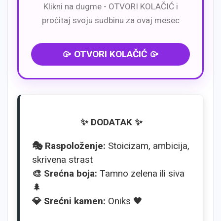
Klikni na dugme - OTVORI KOLAČIĆ i
pročitaj svoju sudbinu za ovaj mesec
🥠 OTVORI KOLAČIĆ 🥠
✨ DODATAK ✨
🎭 Raspoloženje:
Stoicizam, ambicija,
skrivena strast
🎨 Srećna boja:
Tamno zelena ili siva
🌲
💎 Srećni kamen:
Oniks 🖤