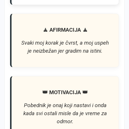
🧘 AFIRMACIJA 🧘
Svaki moj korak je čvrst, a moj uspeh
je neizbežan jer gradim na istini.
👑 MOTIVACIJA 👑
Pobednik je onaj koji nastavi i onda
kada svi ostali misle da je vreme za
odmor.