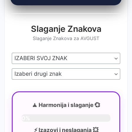
Slaganje Znakova
Slaganje Znakova za AVGUST
🧘 Harmonija i slaganje 💞
0%
⚡ Izazovi i neslaganja 💥