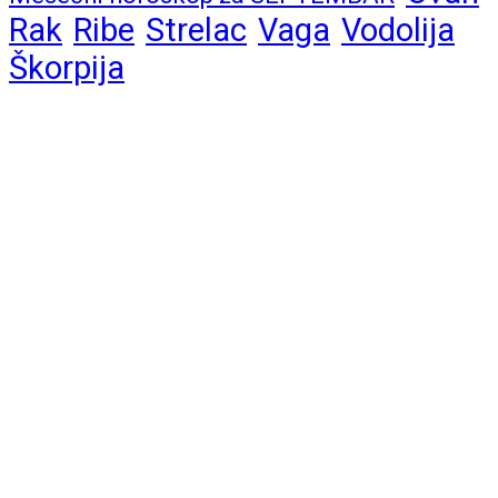
Rak
Ribe
Strelac
Vaga
Vodolija
Škorpija