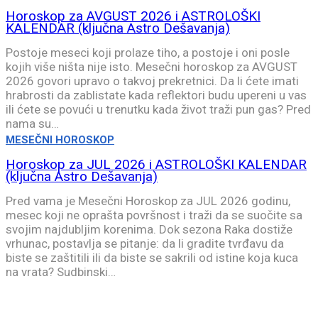
Horoskop za AVGUST 2026 i ASTROLOŠKI
KALENDAR (ključna Astro Dešavanja)
Postoje meseci koji prolaze tiho, a postoje i oni posle
kojih više ništa nije isto. Mesečni horoskop za AVGUST
2026 govori upravo o takvoj prekretnici. Da li ćete imati
hrabrosti da zablistate kada reflektori budu upereni u vas
ili ćete se povući u trenutku kada život traži pun gas? Pred
nama su…
MESEČNI HOROSKOP
Horoskop za JUL 2026 i ASTROLOŠKI KALENDAR
(ključna Astro Dešavanja)
Pred vama je Mesečni Horoskop za JUL 2026 godinu,
mesec koji ne oprašta površnost i traži da se suočite sa
svojim najdubljim korenima. Dok sezona Raka dostiže
vrhunac, postavlja se pitanje: da li gradite tvrđavu da
biste se zaštitili ili da biste se sakrili od istine koja kuca
na vrata? Sudbinski…