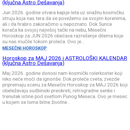
(ključna Astro Dešavanja)
Jun 2026. godine otvara kapije leta uz snažnu kosmičku
struju koja nas tera da se povežemo sa svojim korenima,
ali i da hrabro zakoračimo u nepoznato. Dok Sunce
korača ka svojoj najvišoj tački na nebu, Mesečni
Horoskop za JUN 2026 obećava razrešenje dilema koje
su nas mučile tokom proleća. Ovo je…
MESEČNI HOROSKOP
Horoskop za MAJ 2026 i ASTROLOŠKI KALENDAR
(ključna Astro Dešavanja)
Maj 2026. godine donosi nam kosmički rolerkoster koji
niko neće moći da ignoriše. Dok proleće cveta, zvezde
pripremaju scenu za Mesečni Horoskop za MAJ 2026 koji
obeležavaju sudbinski preokreti, retrogradne senke i
trenutak istine pod svetlom Punog Meseca. Ovo je mesec
u kojem se lome bitne životne…