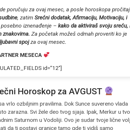
zde poručuju za ovaj mesec, a posle horoskopa pročitaj
sudbine
, zatim
Srećni dodatak, Afirmaciju, Motivaciju, i
đi posebno iznenađenje –
kako da aktiviraš svoju sreću, 
im znakovima.
Za početak možeš odmah proveriti ko je
ljubavni spoj
za ovaj mesec.
ARTNER MESECA
ULATED_FIELDS id=”12″]
čni Horoskop za AVGUST
i sa vrlo ozbiljnim pravilima. Dok Sunce suvereno vlada
sto zarazna. Svi žele deo tvog sjaja. Ipak, Merkur u tv
dnim Saturnom u Vodoliji. Ovo je sudar tvoje lične vol
ati da ti postavi granice tamo gde ti vidiš samo