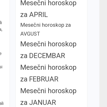
Mesečni horoskop
za APRIL
li
Mesečni horoskop za
a,
AVGUST
Mesečni horoskop
e
za DECEMBAR
Mesečni horoskop
si
za FEBRUAR
Mesečni horoskop
za JANUAR
li