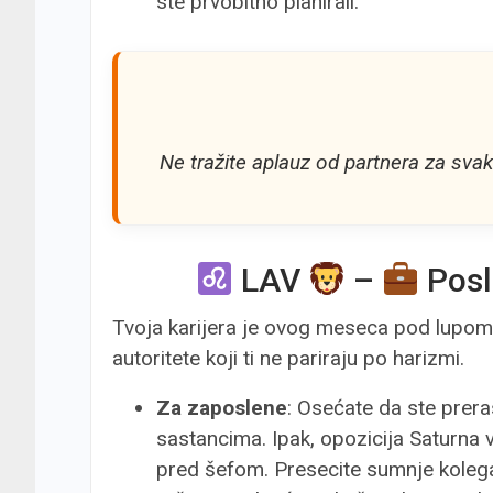
ste prvobitno planirali.
Ne tražite aplauz od partnera za svaku
LAV
–
Posl
Tvoja karijera je ovog meseca pod lupom,
autoritete koji ti ne pariraju po harizmi.
Za zaposlene
: Osećate da ste preras
sastancima. Ipak, opozicija Saturna
pred šefom. Presecite sumnje kolega