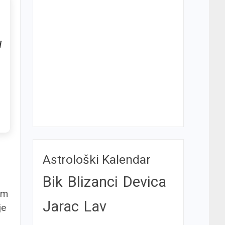
i
Astrološki Kalendar
Bik
Blizanci
Devica
om
Jarac
Lav
je