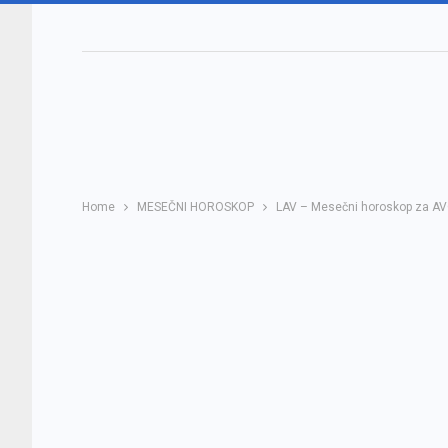
Home
MESEČNI HOROSKOP
LAV – Mesečni horoskop za AV