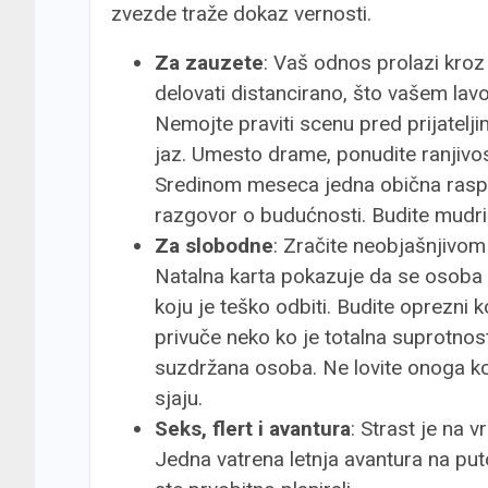
zvezde traže dokaz vernosti.
Za zauzete
: Vaš odnos prolazi kroz 
delovati distancirano, što vašem lav
Nemojte praviti scenu pred prijatelji
jaz. Umesto drame, ponudite ranjivos
Sredinom meseca jedna obična raspr
razgovor o budućnosti. Budite mudri 
Za slobodne
: Zračite neobjašnjivom 
Natalna karta pokazuje da se osoba i
koju je teško odbiti. Budite oprezni
privuče neko ko je totalna suprotnos
suzdržana osoba. Ne lovite onoga ko
sjaju.
Seks, flert i avantura
: Strast je na 
Jedna vatrena letnja avantura na put