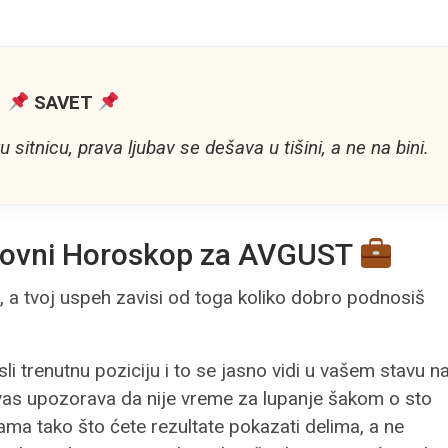
SAVET
 sitnicu, prava ljubav se dešava u tišini, a ne na bini.
ovni Horoskop za AVGUST
 a tvoj uspeh zavisi od toga koliko dobro podnosiš
li trenutnu poziciju i to se jasno vidi u vašem stavu n
 vas upozorava da nije vreme za lupanje šakom o sto
ma tako što ćete rezultate pokazati delima, a ne