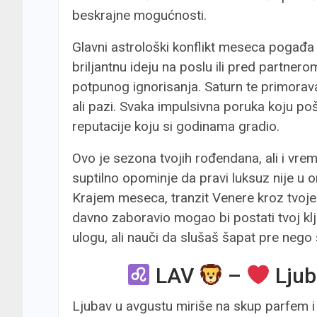
beskrajne mogućnosti.
Glavni astrološki konflikt meseca pogađa 
briljantnu ideju na poslu ili pred partnerom
potpunog ignorisanja. Saturn te primorava
ali pazi. Svaka impulsivna poruka koju po
reputacije koju si godinama gradio.
Ovo je sezona tvojih rođendana, ali i vre
suptilno opominje da pravi luksuz nije u 
Krajem meseca, tranzit Venere kroz tvoje
davno zaboravio mogao bi postati tvoj klj
ulogu, ali nauči da slušaš šapat pre nego 
LAV
–
Ljub
Ljubav u avgustu miriše na skup parfem i l