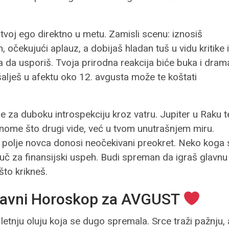
tvoj ego direktno u metu. Zamisli scenu: iznosiš
, očekujući aplauz, a dobijaš hladan tuš u vidu kritike i
 da usporiš. Tvoja prirodna reakcija biće buka i dram
šalješ u afektu oko 12. avgusta može te koštati
me za duboku introspekciju kroz vatru. Jupiter u Raku t
onome što drugi vide, već u tvom unutrašnjem miru.
 polje novca donosi neočekivani preokret. Neko koga 
uč za finansijski uspeh. Budi spreman da igraš glavnu
što krikneš.
avni Horoskop za AVGUST
etnju oluju koja se dugo spremala. Srce traži pažnju, a