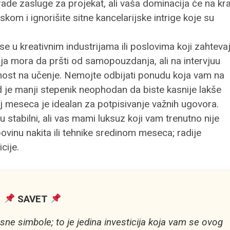
de zasluge za projekat, ali vaša dominacija će na kr
iskom i ignorišite sitne kancelarijske intrige koje su
e u kreativnim industrijama ili poslovima koji zahteva
fija mora da pršti od samopouzdanja, ali na intervjuu
ost na učenje. Nemojte odbijati ponudu koja vam na
 je manji stepenik neophodan da biste kasnije lakše
raj meseca je idealan za potpisivanje važnih ugovora.
u stabilni, ali vas mami luksuz koji vam trenutno nije
vinu nakita ili tehnike sredinom meseca; radije
cije.
SAVET
sne simbole; to je jedina investicija koja vam se ovog