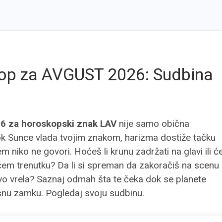
op za AVGUST 2026: Sudbina
6 za horoskopski znak LAV
nije samo obična
Dok Sunce vlada tvojim znakom, harizma dostiže tačku
m niko ne govori. Hoćeš li krunu zadržati na glavi ili ć
jućem trenutku? Da li si spreman da zakoračiš na scenu
ivo vrela? Saznaj odmah šta te čeka dok se planete
pasnu zamku. Pogledaj svoju sudbinu.