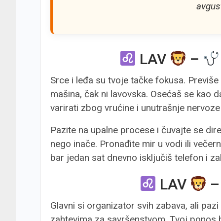
avgus
LAV
–
Srce i leđa su tvoje tačke fokusa. Previše 
mašina, čak ni lavovska. Osećaš se kao d
varirati zbog vrućine i unutrašnje nervoze 
Pazite na upalne procese i čuvajte se dir
nego inače. Pronađite mir u vodi ili večer
bar jedan sat dnevno isključiš telefon i z
LAV
Glavni si organizator svih zabava, ali paz
zahtevima za savršenstvom. Tvoj ponos b