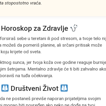
ta stopostotno vraća.
Horoskop za Zdravlje
forsiraš sebe u teretani ili pod stresom, a tvoje telo ni
a možeš da pomeriš planine, ali srčani pritisak može
koju krijete od sveta.
ektnog sunca, jer tvoja koža ove godine reaguje burnij
njim šetnjama. Mentalno zdravlje će ti biti zahvalno ak
aboraviš na tuđa očekivanja.
–
Društveni Život
i da ne postaneš previše naporan prijateljima svojim
i mogao biti povređen ako neko ne dođe na tvoj