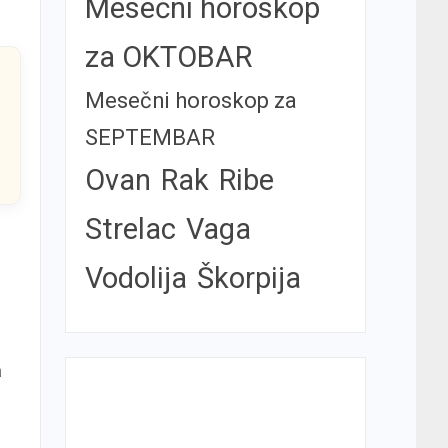
Mesečni horoskop
za OKTOBAR
Mesečni horoskop za
SEPTEMBAR
Ovan
Rak
Ribe
Strelac
Vaga
Vodolija
Škorpija
a