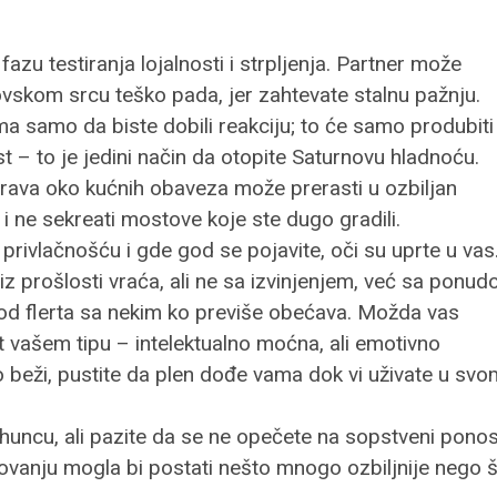
fazu testiranja lojalnosti i strpljenja. Partner može
ovskom srcu teško pada, jer zahtevate stalnu pažnju.
ma samo da biste dobili reakciju; to će samo produbiti
t – to je jedini način da otopite Saturnovu hladnoću.
ava oko kućnih obaveza može prerasti u ozbiljan
i ne sekreati mostove koje ste dugo gradili.
privlačnošću i gde god se pojavite, oči su uprte u vas
z prošlosti vraća, ali ne sa izvinjenjem, već sa ponu
 kod flerta sa nekim ko previše obećava. Možda vas
t vašem tipu – intelektualno moćna, ali emotivno
 beži, pustite da plen dođe vama dok vi uživate u svo
vrhuncu, ali pazite da se ne opečete na sopstveni ponos
ovanju mogla bi postati nešto mnogo ozbiljnije nego 