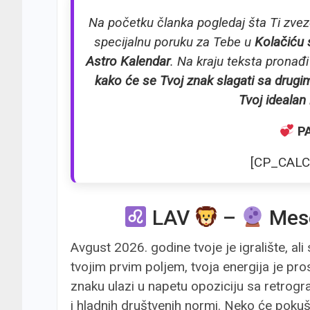
Na početku članka pogledaj šta Ti zve
specijalnu poruku za Tebe u
Kolačiću 
Astro Kalendar
. Na kraju teksta prona
kako će se Tvoj znak slagati sa drug
Tvoj idealan 
P
[CP_CALC
LAV
–
Mese
Avgust 2026. godine tvoje je igralište, al
tvojim prvim poljem, tvoja energija je pro
znaku ulazi u napetu opoziciju sa retrogra
i hladnih društvenih normi. Neko će pokuš