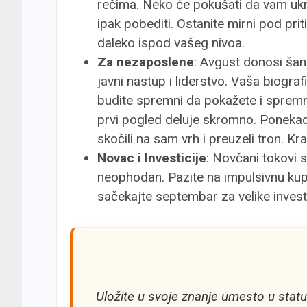
rečima. Neko će pokušati da vam ukra
ipak pobediti. Ostanite mirni pod prit
daleko ispod vašeg nivoa.
Za nezaposlene
: Avgust donosi šans
javni nastup i liderstvo. Vaša biogra
budite spremni da pokažete i spremn
prvi pogled deluje skromno. Ponekad
skočili na sam vrh i preuzeli tron. K
Novac i Investicije
: Novčani tokovi s
neophodan. Pazite na impulsivnu kupo
sačekajte septembar za velike investi
Uložite u svoje znanje umesto u statu