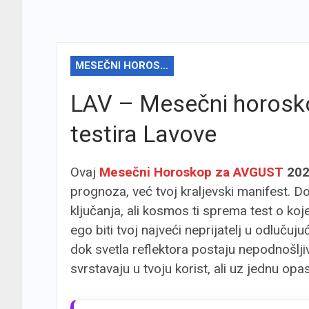
MESEČNI HOROSKOP
LAV – Mesečni horosk
testira Lavove
Ovaj
Mesečni Horoskop za AVGUST
202
prognoza, već tvoj kraljevski manifest. 
ključanja, ali kosmos ti sprema test o koje
ego biti tvoj najveći neprijatelj u odluču
dok svetla reflektora postaju nepodnošlj
svrstavaju u tvoju korist, ali uz jednu o