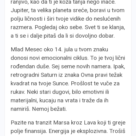
ranjivo, kao da ti je koža tanja nego inače.
Jupiter, ta velika planeta sreće, boravi u tvom
polju ličnosti i širi tvoje vidike do neslućenih
razmera. Pogledaj oko sebe. Svet ti se klanja,
a ti se i dalje pitaš da li si dovoljno dobar.
Mlad Mesec oko 14. jula u tvom znaku
donosi novi emocionalni ciklus. To je tvoj lični
rođendan duše. Sej seme novih namera. Ipak,
retrogradni Saturn iz znaka Ovna pravi težak
kvadrat na tvoje Sunce. Prošlost te vuče za
rukav. Neki stari dugovi, bilo emotivni ili
materijalni, kucaju na vrata i traže da ih
namiriš. Nemoj bežati.
Pazite na tranzit Marsa kroz Lava koji ti greje
polje finansija. Energija je eksplozivna. Trošiš