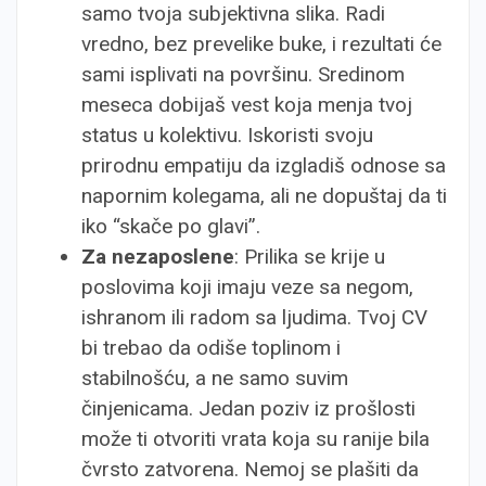
samo tvoja subjektivna slika. Radi
vredno, bez prevelike buke, i rezultati će
sami isplivati na površinu. Sredinom
meseca dobijaš vest koja menja tvoj
status u kolektivu. Iskoristi svoju
prirodnu empatiju da izgladiš odnose sa
napornim kolegama, ali ne dopuštaj da ti
iko “skače po glavi”.
Za nezaposlene
: Prilika se krije u
poslovima koji imaju veze sa negom,
ishranom ili radom sa ljudima. Tvoj CV
bi trebao da odiše toplinom i
stabilnošću, a ne samo suvim
činjenicama. Jedan poziv iz prošlosti
može ti otvoriti vrata koja su ranije bila
čvrsto zatvorena. Nemoj se plašiti da