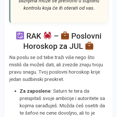
bližnjima može se pretvoriti u suptilnu
kontrolu koja će ih oterati od vas.
RAK
–
Poslovni
Horoskop za JUL
Na poslu se od tebe traži više nego što
misliš da možeš dati, ali zvezde znaju tvoju
pravu snagu. Tvoj poslovni horoskop krije
jedan sudbinski preokret.
Za zaposlene
: Saturn te tera da
preispitaš svoje ambicije i autoritete sa
kojima sarađuješ. Možda ćeš osetiti da
te šefovi ne cene dovoljno, ali to je