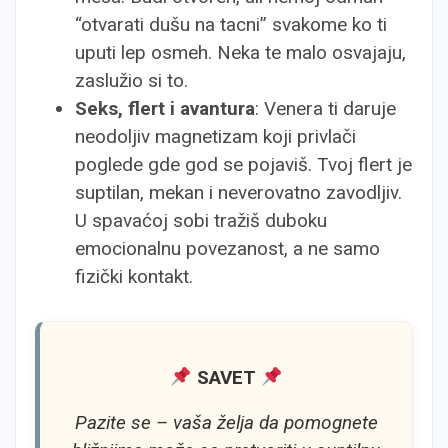
“otvarati dušu na tacni” svakome ko ti
uputi lep osmeh. Neka te malo osvajaju,
zaslužio si to.
Seks, flert i avantura
: Venera ti daruje
neodoljiv magnetizam koji privlači
poglede gde god se pojaviš. Tvoj flert je
suptilan, mekan i neverovatno zavodljiv.
U spavaćoj sobi tražiš duboku
emocionalnu povezanost, a ne samo
fizički kontakt.
SAVET
Pazite se – vaša želja da pomognete