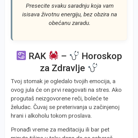
Presecite svaku saradnju koja vam
isisava životnu energiju, bez obzira na
obećanu zaradu.
RAK
–
Horoskop
za Zdravlje
Tvoj stomak je ogledalo tvojih emocija, a
ovog jula će on prvi reagovati na stres. Ako
progutaš neizgovorene reči, boleće te
želudac. Čuvaj se preterivanja u začinjenoj
hrani i alkoholu tokom proslava.
Pronađi vreme za meditaciju ili bar pet