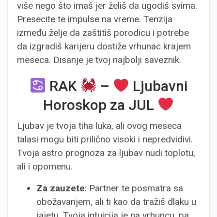
više nego što imaš jer želiš da ugodiš svima.
Presecite te impulse na vreme. Tenzija
između želje da zaštitiš porodicu i potrebe
da izgradiš karijeru dostiže vrhunac krajem
meseca. Disanje je tvoj najbolji saveznik.
RAK
–
Ljubavni
Horoskop za JUL
Ljubav je tvoja tiha luka, ali ovog meseca
talasi mogu biti prilično visoki i nepredvidivi.
Tvoja astro prognoza za ljubav nudi toplotu,
ali i opomenu.
Za zauzete
: Partner te posmatra sa
obožavanjem, ali ti kao da tražiš dlaku u
jajetu. Tvoja intuicija je na vrhuncu, pa