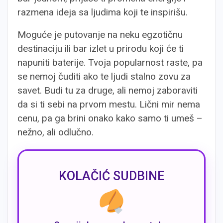
razmena ideja sa ljudima koji te inspirišu.
Moguće je putovanje na neku egzotičnu
destinaciju ili bar izlet u prirodu koji će ti
napuniti baterije. Tvoja popularnost raste, pa
se nemoj čuditi ako te ljudi stalno zovu za
savet. Budi tu za druge, ali nemoj zaboraviti
da si ti sebi na prvom mestu. Lični mir nema
cenu, pa ga brini onako kako samo ti umeš –
nežno, ali odlučno.
KOLAČIĆ SUDBINE