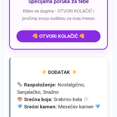
Specijalna poruka za tebe
Klikni na dugme - OTVORI KOLAČIĆ i
pročitaj svoju sudbinu za ovaj mesec
OTVORI KOLAČIĆ
DODATAK
Raspoloženje:
Nostalgično,
Sanjalačko, Snažno
Srećna boja:
Srebrno-bela
Srećni kamen:
Mesečev kamen