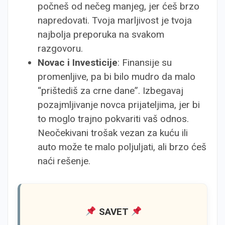
počneš od nečeg manjeg, jer ćeš brzo
napredovati. Tvoja marljivost je tvoja
najbolja preporuka na svakom
razgovoru.
Novac i Investicije
: Finansije su
promenljive, pa bi bilo mudro da malo
“prištediš za crne dane”. Izbegavaj
pozajmljivanje novca prijateljima, jer bi
to moglo trajno pokvariti vaš odnos.
Neočekivani trošak vezan za kuću ili
auto može te malo poljuljati, ali brzo ćeš
naći rešenje.
SAVET