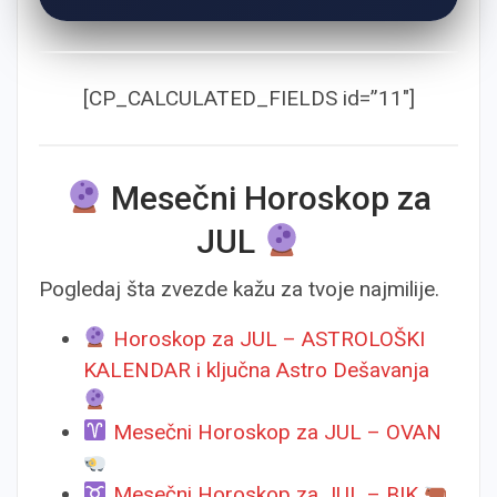
[CP_CALCULATED_FIELDS id=”11″]
Mesečni Horoskop za
JUL
Pogledaj šta zvezde kažu za tvoje najmilije.
Horoskop za JUL – ASTROLOŠKI
KALENDAR i ključna Astro Dešavanja
Mesečni Horoskop za JUL – OVAN
Mesečni Horoskop za JUL – BIK