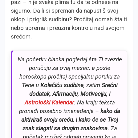
pazi – nije svaka plima tu da te odnese na
sigurno. Da li si spreman da napustiš svoj
oklop i prigrliš sudbinu? Pročitaj odmah šta ti
nebo sprema i preuzmi kontrolu nad svojom
srećom.
Na početku članka pogledaj šta Ti zvezde
poručuju za ovaj mesec, a posle
horoskopa pročitaj specijalnu poruku za
Tebe u
Kolačiću sudbine
, zatim
Srećni
dodatak, Afirmaciju, Motivaciju, i
Astrološki Kalendar
. Na kraju teksta
pronađi posebno iznenađenje –
kako da
aktiviraš svoju sreću, i kako će se Tvoj
znak slagati sa drugim znakovima.
Za
početak možeš odmah proveriti ko je