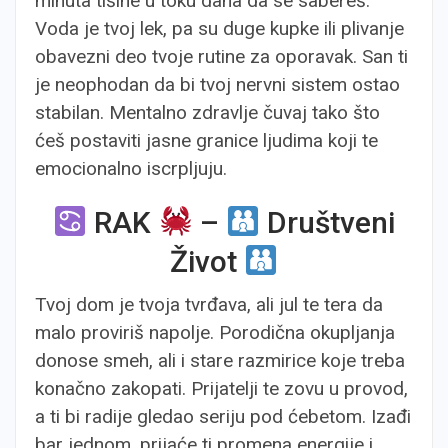
minuta tišine u toku dana da se sabereš.
Voda je tvoj lek, pa su duge kupke ili plivanje
obavezni deo tvoje rutine za oporavak. San ti
je neophodan da bi tvoj nervni sistem ostao
stabilan. Mentalno zdravlje čuvaj tako što
ćeš postaviti jasne granice ljudima koji te
emocionalno iscrpljuju.
RAK
–
Društveni
Život
Tvoj dom je tvoja tvrđava, ali jul te tera da
malo proviriš napolje. Porodična okupljanja
donose smeh, ali i stare razmirice koje treba
konačno zakopati. Prijatelji te zovu u provod,
a ti bi radije gledao seriju pod ćebetom. Izađi
bar jednom, prijaće ti promena energije i