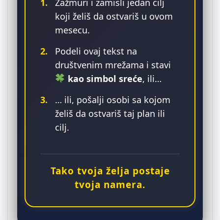
1.
Zažmuri i zamisli jedan cilj
koji želiš da ostvariš u ovom
mesecu.
2.
Podeli ovaj tekst na
društvenim mrežama i stavi
kao simbol sreće
, ili…
3.
… ili, pošalji osobi sa kojom
želiš da ostvariš taj plan ili
cilj.
Tako tvoja želja postaje
tvoja namera.