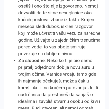
osetiš i ono što nije izgovoreno. Nemoj
dozvoliti da te sitne nesuglasice oko
kućnih poslova izbace iz takta. Krajem
meseca sledi dubok, iskren razgovor
koji može učvrstiti vašu vezu za naredne
godine. Uživajte u zajedničkim trenucima
pored vode, to vas oboje smiruje i
povezuje na dubljem nivou.
Za slobodne
: Neko ko ti je bio samo
prijatelj odjednom dobija novu auru u
tvojim očima. Varnice vrcaju tamo gde
ih najmanje očekuješ, možda čak u
komšiluku ili na kraćem putovanju. Jul ti
nudi šansu da prestaneš da sanjaš o
idealima i zavoliš stvarnu osobu od krvi i
mesa. Budi otvoren, ali nemoj odmah