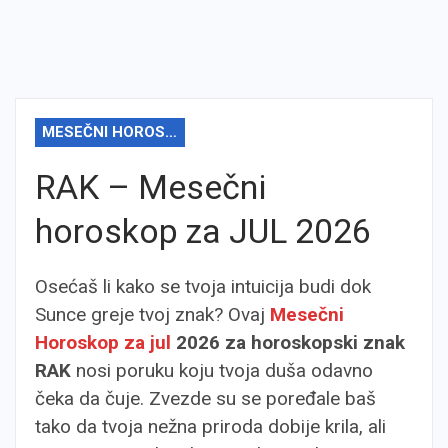
MESEČNI HOROSKOP
RAK – Mesečni
horoskop za JUL 2026
Osećaš li kako se tvoja intuicija budi dok
Sunce greje tvoj znak? Ovaj
Mesečni
Horoskop za jul
2026 za horoskopski znak
RAK
nosi poruku koju tvoja duša odavno
čeka da čuje. Zvezde su se poređale baš
tako da tvoja nežna priroda dobije krila, ali