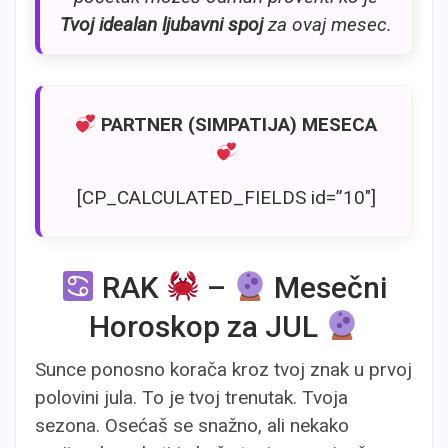
Tvoj idealan ljubavni spoj
za ovaj mesec.
PARTNER (SIMPATIJA) MESECA
[CP_CALCULATED_FIELDS id=”10″]
RAK
–
Mesečni
Horoskop za JUL
Sunce ponosno korača kroz tvoj znak u prvoj
polovini jula. To je tvoj trenutak. Tvoja
sezona. Osećaš se snažno, ali nekako