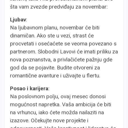
šta vam zvezde predviđaju za novembar:
Ljubav
:
Na ljubavnom planu, novembar će biti
dinamičan. Ako ste u vezi, strast će
procvetati i osećaćete se veoma povezano s
partnerom. Slobodni Lavovi će imati priliku za
nova poznanstva, a privlačićete pažnju gde
god da se pojavite. Budite otvoreni za
romantične avanture i uživajte u flertu.
Posao i karijera
:
Na poslovnom polju, ovaj mesec donosi
mogućnost napretka. Vaša ambicija će biti
na vrhuncu, iako ćete možda nailaziti na
izazove. Očekujte nove projekte i