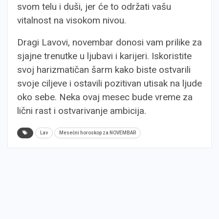
svom telu i duši, jer će to održati vašu
vitalnost na visokom nivou.
Dragi Lavovi, novembar donosi vam prilike za
sjajne trenutke u ljubavi i karijeri. Iskoristite
svoj harizmatičan šarm kako biste ostvarili
svoje ciljeve i ostavili pozitivan utisak na ljude
oko sebe. Neka ovaj mesec bude vreme za
lični rast i ostvarivanje ambicija.
Lav
Mesečni horoskop za NOVEMBAR