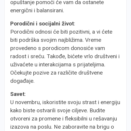
opuštanje pomoći će vam da ostanete
energični i balansirani.
Porodični i socijalni život
:
Porodični odnosi će biti pozitivni, a vi ćete
biti podrška svojim najbližima. Vreme
provedeno s porodicom donosiće vam
radost i sreću. Takođe, bićete vrlo društveni i
uživaćete u interakcijama s prijateljima.
Očekujte pozive za različite društvene
događaje.
Savet
:
U novembru, iskoristite svoju strast i energiju
kako biste ostvarili svoje ciljeve. Budite
otvoreni za promene i fleksibilni u rešavanju
izazova na poslu. Ne zaboravite na brigu o