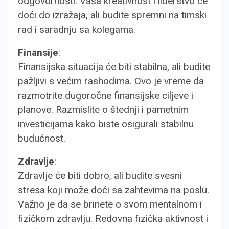
odgovornosti. Vaša kreativnost i liderstvo će
doći do izražaja, ali budite spremni na timski
rad i saradnju sa kolegama.
Finansije
:
Finansijska situacija će biti stabilna, ali budite
pažljivi s većim rashodima. Ovo je vreme da
razmotrite dugoročne finansijske ciljeve i
planove. Razmislite o štednji i pametnim
investicijama kako biste osigurali stabilnu
budućnost.
Zdravlje
:
Zdravlje će biti dobro, ali budite svesni
stresa koji može doći sa zahtevima na poslu.
Važno je da se brinete o svom mentalnom i
fizičkom zdravlju. Redovna fizička aktivnost i