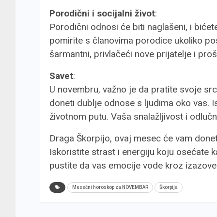
Porodični i socijalni život
:
Porodični odnosi će biti naglašeni, i biće
pomirite s članovima porodice ukoliko pos
šarmantni, privlačeći nove prijatelje i pro
Savet
:
U novembru, važno je da pratite svoje src
doneti dublje odnose s ljudima oko vas. Is
životnom putu. Vaša snalažljivost i odluč
Draga Škorpijo, ovaj mesec će vam doneti
Iskoristite strast i energiju koju osećate ka
pustite da vas emocije vode kroz izazove
Mesečni horoskop za NOVEMBAR
Škorpija