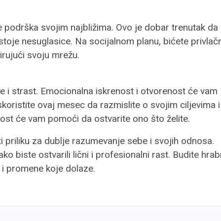
te podrška svojim najbližima. Ovo je dobar trenutak da
toje nesuglasice. Na socijalnom planu, bićete privlačn
širujući svoju mrežu.
e i strast. Emocionalna iskrenost i otvorenost će vam
koristite ovaj mesec da razmislite o svojim ciljevima i
nost će vam pomoći da ostvarite ono što želite.
 priliku za dublje razumevanje sebe i svojih odnosa.
ko biste ostvarili lični i profesionalni rast. Budite hrabr
 i promene koje dolaze.