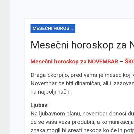
MESEČNI HOROSKOP
Mesečni horoskop za
Mesečni horoskop za NOVEMBAR
–
ŠK
Draga Škorpijo, pred vama je mesec koji 
Novembar će biti dinamičan, ali i izazovan
na najbolji način.
Ljubav
:
Na ljubavnom planu, novembar donosi dublj
će se vaša veza produbiti, a komunikacija
znaka mogli bi sresti nekoga ko će ih po