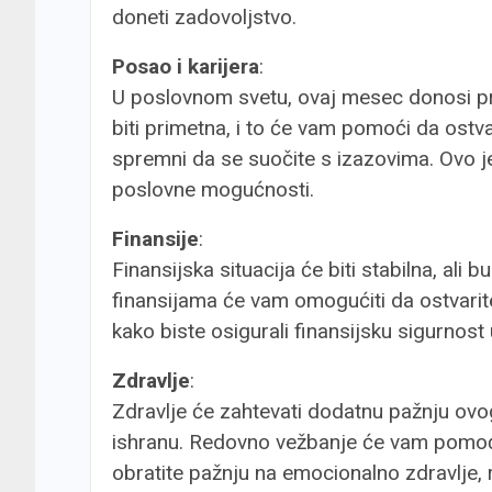
doneti zadovoljstvo.
Posao i karijera
:
U poslovnom svetu, ovaj mesec donosi pri
biti primetna, i to će vam pomoći da ostva
spremni da se suočite s izazovima. Ovo j
poslovne mogućnosti.
Finansije
:
Finansijska situacija će biti stabilna, ali 
finansijama će vam omogućiti da ostvarite
kako biste osigurali finansijsku sigurnost
Zdravlje
:
Zdravlje će zahtevati dodatnu pažnju ovog
ishranu. Redovno vežbanje će vam pomoći 
obratite pažnju na emocionalno zdravlje,