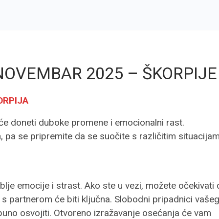
 NOVEMBAR 2025 – ŠKORPIJE
ORPIJA
će doneti duboke promene i emocionalni rast.
, pa se pripremite da se suočite s različitim situacija
e emocije i strast. Ako ste u vezi, možete očekivati 
 s partnerom će biti ključna. Slobodni pripadnici vaše
tpuno osvojiti. Otvoreno izražavanje osećanja će vam