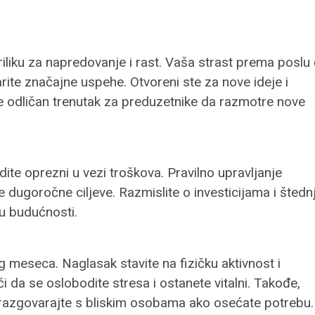
liku za napredovanje i rast. Vaša strast prema poslu
rite značajne uspehe. Otvoreni ste za nove ideje i
e odličan trenutak za preduzetnike da razmotre nove
budite oprezni u vezi troškova. Pravilno upravljanje
 dugoročne ciljeve. Razmislite o investicijama i štednj
 u budućnosti.
 meseca. Naglasak stavite na fizičku aktivnost i
da se oslobodite stresa i ostanete vitalni. Takođe,
 razgovarajte s bliskim osobama ako osećate potrebu.