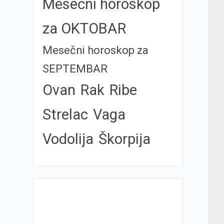
Mesečni horoskop
za OKTOBAR
Mesečni horoskop za
SEPTEMBAR
Ovan
Rak
Ribe
Strelac
Vaga
Vodolija
Škorpija