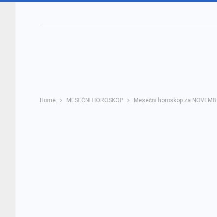
Home
MESEČNI HOROSKOP
Mesečni horoskop za NOVEMB