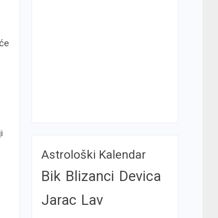
 će
i
Astrološki Kalendar
Bik
Blizanci
Devica
Jarac
Lav