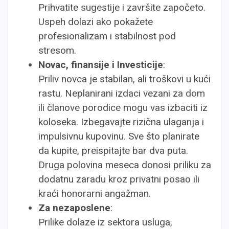
Prihvatite sugestije i završite započeto.
Uspeh dolazi ako pokažete
profesionalizam i stabilnost pod
stresom.
Novac, finansije i Investicije
:
Priliv novca je stabilan, ali troškovi u kući
rastu. Neplanirani izdaci vezani za dom
ili članove porodice mogu vas izbaciti iz
koloseka. Izbegavajte rizična ulaganja i
impulsivnu kupovinu. Sve što planirate
da kupite, preispitajte bar dva puta.
Druga polovina meseca donosi priliku za
dodatnu zaradu kroz privatni posao ili
kraći honorarni angažman.
Za nezaposlene
:
Prilike dolaze iz sektora usluga,