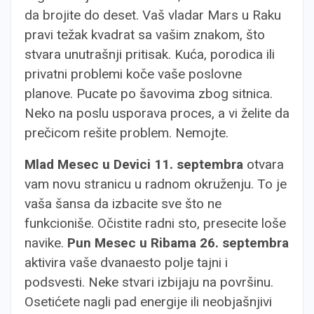
da brojite do deset. Vaš vladar Mars u Raku
pravi težak kvadrat sa vašim znakom, što
stvara unutrašnji pritisak. Kuća, porodica ili
privatni problemi koče vaše poslovne
planove. Pucate po šavovima zbog sitnica.
Neko na poslu usporava proces, a vi želite da
prečicom rešite problem. Nemojte.
Mlad Mesec u Devici 11. septembra
otvara
vam novu stranicu u radnom okruženju. To je
vaša šansa da izbacite sve što ne
funkcioniše. Očistite radni sto, presecite loše
navike.
Pun Mesec u Ribama 26. septembra
aktivira vaše dvanaesto polje tajni i
podsvesti. Neke stvari izbijaju na površinu.
Osetićete nagli pad energije ili neobjašnjivi