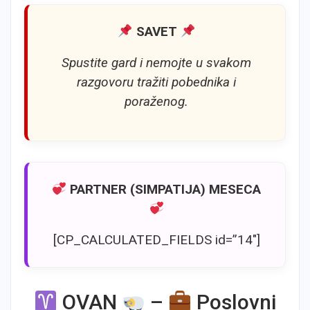
SAVET
Spustite gard i nemojte u svakom
razgovoru tražiti pobednika i
poraženog.
PARTNER (SIMPATIJA) MESECA
[CP_CALCULATED_FIELDS id=”14″]
OVAN
–
Poslovni