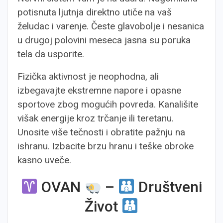
potisnuta ljutnja direktno utiče na vaš
želudac i varenje. Česte glavobolje i nesanica
u drugoj polovini meseca jasna su poruka
tela da usporite.
Fizička aktivnost je neophodna, ali
izbegavajte ekstremne napore i opasne
sportove zbog mogućih povreda. Kanališite
višak energije kroz trčanje ili teretanu.
Unosite više tečnosti i obratite pažnju na
ishranu. Izbacite brzu hranu i teške obroke
kasno uveče.
OVAN
–
Društveni
Život