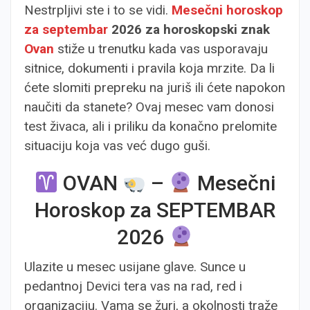
Nestrpljivi ste i to se vidi.
Mesečni horoskop
za septembar
2026 za horoskopski znak
Ovan
stiže u trenutku kada vas usporavaju
sitnice, dokumenti i pravila koja mrzite. Da li
ćete slomiti prepreku na juriš ili ćete napokon
naučiti da stanete? Ovaj mesec vam donosi
test živaca, ali i priliku da konačno prelomite
situaciju koja vas već dugo guši.
OVAN
–
Mesečni
Horoskop za SEPTEMBAR
2026
Ulazite u mesec usijane glave. Sunce u
pedantnoj Devici tera vas na rad, red i
organizaciju. Vama se žuri, a okolnosti traže