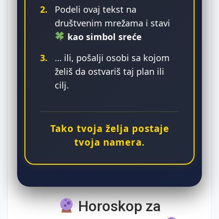
2.
Podeli ovaj tekst na
društvenim mrežama i stavi
kao simbol sreće
3.
… ili, pošalji osobi sa kojom
želiš da ostvariš taj plan ili
cilj.
Tako tvoja želja postaje
tvoja namera.
Horoskop za