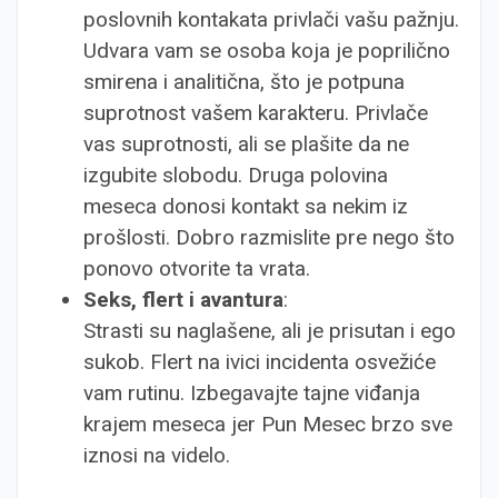
poslovnih kontakata privlači vašu pažnju.
Udvara vam se osoba koja je poprilično
smirena i analitična, što je potpuna
suprotnost vašem karakteru. Privlače
vas suprotnosti, ali se plašite da ne
izgubite slobodu. Druga polovina
meseca donosi kontakt sa nekim iz
prošlosti. Dobro razmislite pre nego što
ponovo otvorite ta vrata.
Seks, flert i avantura
:
Strasti su naglašene, ali je prisutan i ego
sukob. Flert na ivici incidenta osvežiće
vam rutinu. Izbegavajte tajne viđanja
krajem meseca jer Pun Mesec brzo sve
iznosi na videlo.