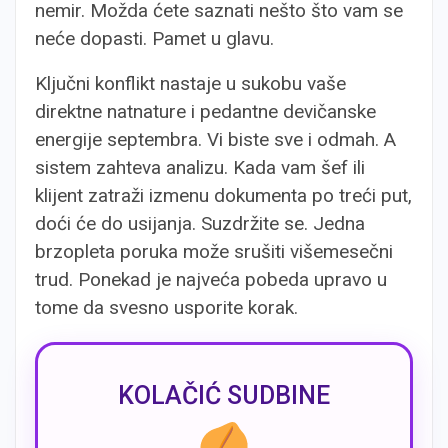
nemir. Možda ćete saznati nešto što vam se
neće dopasti. Pamet u glavu.
Ključni konflikt nastaje u sukobu vaše
direktne natnature i pedantne devičanske
energije septembra. Vi biste sve i odmah. A
sistem zahteva analizu. Kada vam šef ili
klijent zatraži izmenu dokumenta po treći put,
doći će do usijanja. Suzdržite se. Jedna
brzopleta poruka može srušiti višemesečni
trud. Ponekad je najveća pobeda upravo u
tome da svesno usporite korak.
KOLAČIĆ SUDBINE