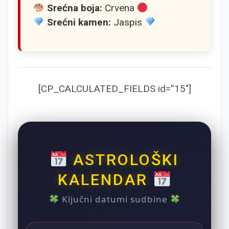
Srećna boja:
Crvena
Srećni kamen:
Jaspis
[CP_CALCULATED_FIELDS id=”15″]
ASTROLOŠKI
KALENDAR
Ključni datumi sudbine