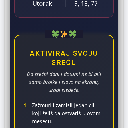
Utorak
9, 18, 77
AKTIVIRAJ SVOJU
SREĆU
Da srećni dani i datumi ne bi bili
samo brojke i slova na ekranu,
uradi sledeće:
1.
Zažmuri i zamisli jedan cilj
koji želiš da ostvariš u ovom
mesecu.