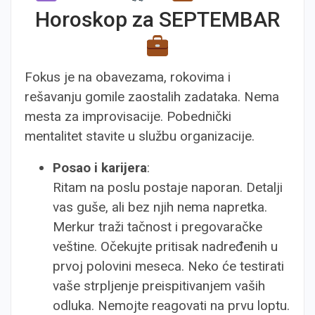
Horoskop za SEPTEMBAR
Fokus je na obavezama, rokovima i
rešavanju gomile zaostalih zadataka. Nema
mesta za improvisacije. Pobednički
mentalitet stavite u službu organizacije.
Posao i karijera
:
Ritam na poslu postaje naporan. Detalji
vas guše, ali bez njih nema napretka.
Merkur traži tačnost i pregovaračke
veštine. Očekujte pritisak nadređenih u
prvoj polovini meseca. Neko će testirati
vaše strpljenje preispitivanjem vaših
odluka. Nemojte reagovati na prvu loptu.