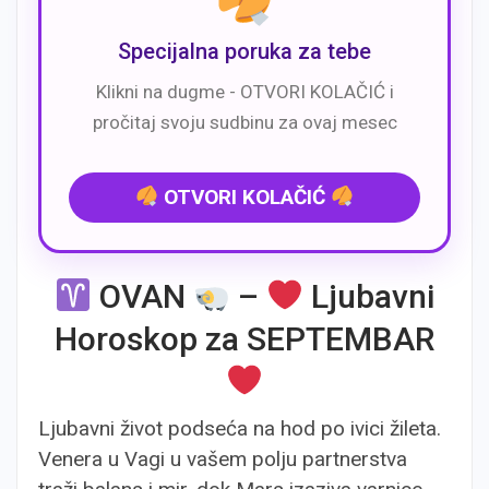
Specijalna poruka za tebe
Klikni na dugme - OTVORI KOLAČIĆ i
pročitaj svoju sudbinu za ovaj mesec
OTVORI KOLAČIĆ
OVAN
–
Ljubavni
Horoskop za SEPTEMBAR
Ljubavni život podseća na hod po ivici žileta.
Venera u Vagi u vašem polju partnerstva