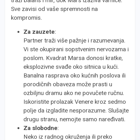
traži balans i mir, dok Mars izaziva varnice.
Sve zavisi od vaše spremnosti na
kompromis.
Za zauzete
:
Partner traži više pažnje i razumevanja.
Vi ste okupirani sopstvenim nervozama i
poslom. Kvadrat Marsa donosi kratke,
eksplozivne svađe oko sitnica u kući.
Banalna rasprava oko kućnih poslova ili
porodičnih obaveza može prasti u
ozbiljnu dramu ako ne povučete ručnu.
Iskoristite prolazak Venere kroz sedmo
polje da izgladite nesporazume. Slušajte
drugu stranu, nemojte samo naređivati.
Za slobodne
:
Neko iz radnog okruženja ili preko