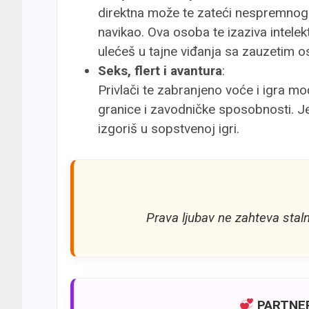
direktna može te zateći nespremnog.
navikao. Ova osoba te izaziva intelektu
ulećeš u tajne viđanja sa zauzetim
Seks, flert i avantura
:
Privlači te zabranjeno voće i igra mo
granice i zavodničke sposobnosti. Je
izgoriš u sopstvenoj igri.
Prava ljubav ne zahteva staln
PARTNER