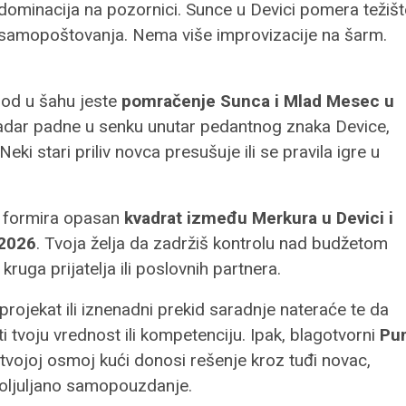
na dominacija na pozornici. Sunce u Devici pomera težišt
 i samopoštovanja. Nema više improvizacije na šarm.
iod u šahu jeste
pomračenje Sunca i Mlad Mesec u
ladar padne u senku unutar pedantnog znaka Device,
eki stari priliv novca presušuje ili se pravila igre u
e formira opasan
kvadrat između Merkura u Devici i
 2026
. Tvoja želja da zadržiš kontrolu nad budžetom
uga prijatelja ili poslovnih partnera.
projekat ili iznenadni prekid saradnje nateraće te da
 tvoju vrednost ili kompetenciju. Ipak, blagotvorni
Pu
tvojoj osmoj kući donosi rešenje kroz tuđi novac,
 poljuljano samopouzdanje.