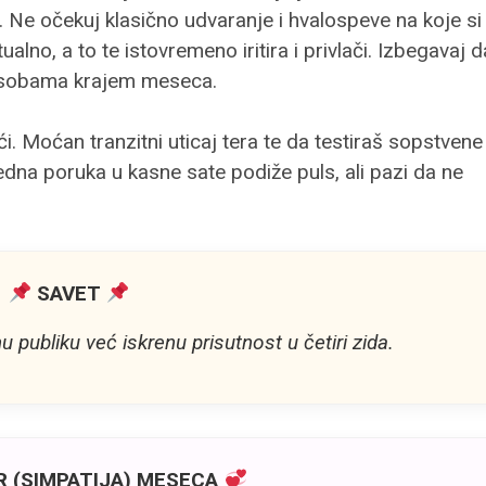
 Ne očekuj klasično udvaranje i hvalospeve na koje si
alno, a to te istovremeno iritira i privlači. Izbegavaj d
 osobama krajem meseca.
ći. Moćan tranzitni uticaj tera te da testiraš sopstvene
dna poruka u kasne sate podiže puls, ali pazi da ne
SAVET
u publiku već iskrenu prisutnost u četiri zida.
 (SIMPATIJA) MESECA