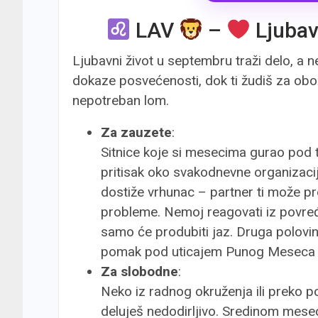
LAV
–
Ljuba
Ljubavni život u septembru traži delo, a ne
dokaze posvećenosti, dok ti žudiš za ob
nepotreban lom.
Za zauzete
:
Sitnice koje si mesecima gurao pod t
pritisak oko svakodnevne organizaci
dostiže vrhunac – partner ti može pr
probleme. Nemoj reagovati iz povređe
samo će produbiti jaz. Druga polovi
pomak pod uticajem Punog Meseca 
Za slobodne
:
Neko iz radnog okruženja ili preko po
deluješ nedodirljivo. Sredinom mesec