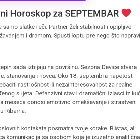
vni Horoskop za SEPTEMBAR
 samo slatke reči. Partner želi stabilnost i opipljive
ožavanjem i dramom. Spusti loptu pre nego što naprav
epih sada izbijaju na površinu. Sezona Device stvara
je, stanovanja i novca. Oko 18. septembra napetost
ebaciti rastrošnost ili nezainteresovanost za realne
nog sujeta. Defanzivni stav i dramatični izlasci iz ku
na meseca donosi emotivno omekšavanje i strastveni
u Ribama.
slovnih kontakata posmatra tvoje korake. Blistas, ali
a komunikacija sa osobom koja je izuzetno analitična