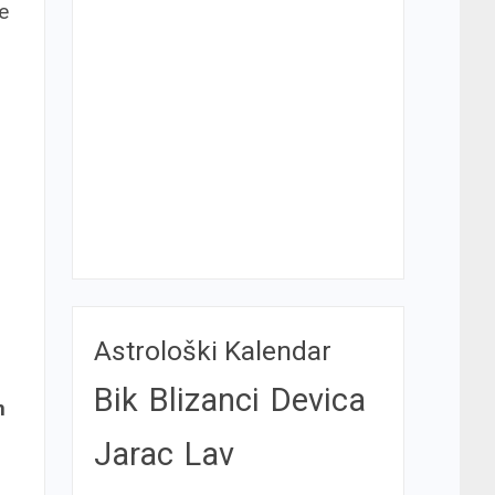
e
Astrološki Kalendar
Bik
Blizanci
Devica
n
Jarac
Lav