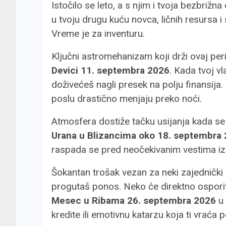
Istočilo se leto, a s njim i tvoja bezbriž
u tvoju drugu kuću novca, ličnih resursa
Vreme je za inventuru.
Ključni astromehanizam koji drži ovaj per
Devici 11. septembra 2026
. Kada tvoj v
doživećeš nagli presek na polju finansija. N
poslu drastično menjaju preko noći.
Atmosfera dostiže tačku usijanja kada s
Urana u Blizancima oko 18. septembra
raspada se pred neočekivanim vestima iz kr
Šokantan trošak vezan za neki zajednički 
progutaš ponos. Neko će direktno osporiti
Mesec u Ribama 26. septembra 2026
u 
kredite ili emotivnu katarzu koja ti vraća