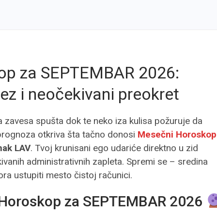
kop za SEPTEMBAR 2026:
rez i neočekivani preokret
 a zavesa spušta dok te neko iza kulisa požuruje da
prognoza otkriva šta tačno donosi
Mesečni Horoskop
nak LAV
. Tvoj krunisani ego udariće direktno u zid
kivanih administrativnih zapleta. Spremi se – sredina
a ustupiti mesto čistoj računici.
Horoskop za SEPTEMBAR 2026