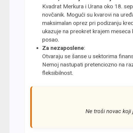
Kvadrat Merkura i Urana oko 18. sep
novčanik. Mogući su kvarovi na uređaj
maksimalan oprez pri podizanju kredit
ukazuje na preokret krajem meseca ka
posao.
Za nezaposlene
:
Otvaraju se šanse u sektorima finansij
Nemoj nastupati pretenciozno na raz
fleksibilnost.
Ne troši novac koji 