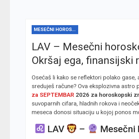
MESEČNI HOROSKOP
LAV – Mesečni horos
Okršaj ega, finansijski 
Osećaš li kako se reflektori polako gase,
sreduješ račune? Ova eksplozivna astro 
za SEPTEMBAR
2026 za horoskopski z
suvoparnih cifara, hladnih rokova i neoče
meseca donosi situaciju u kojoj ponos mor
LAV
–
Mesečni 