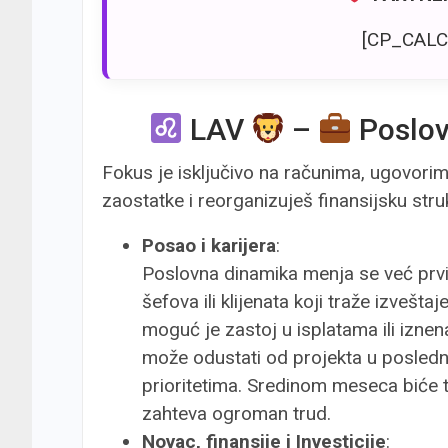
[CP_CALC
LAV
–
Poslo
Fokus je isključivo na računima, ugovorim
zaostatke i reorganizuješ finansijsku stru
Posao i karijera
:
Poslovna dinamika menja se već prvi
šefova ili klijenata koji traže izveš
moguć je zastoj u isplatama ili izn
može odustati od projekta u poslednj
prioritetima. Sredinom meseca biće t
zahteva ogroman trud.
Novac, finansije i Investicije
: