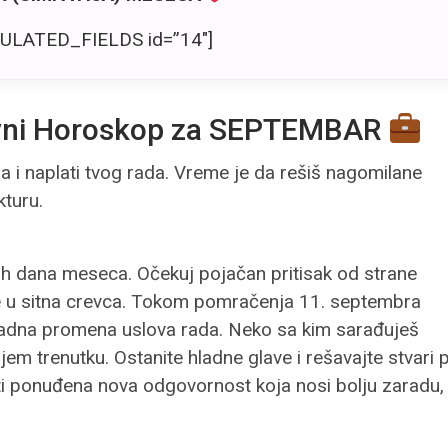
ULATED_FIELDS id=”14″]
vni Horoskop za SEPTEMBAR
a i naplati tvog rada. Vreme je da rešiš nagomilane
kturu.
h dana meseca. Očekuj pojačan pritisak od strane
taje u sitna crevca. Tokom pomračenja 11. septembra
enadna promena uslova rada. Neko sa kim sarađuješ
em trenutku. Ostanite hladne glave i rešavajte stvari 
i ponuđena nova odgovornost koja nosi bolju zaradu, 