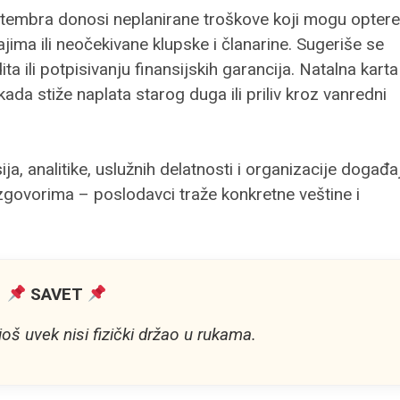
tembra donosi neplanirane troškove koji mogu opteret
ima ili neočekivane klupske i članarine. Sugeriše se
a ili potpisivanju finansijskih garancija. Natalna karta
da stiže naplata starog duga ili priliv kroz vanredni
a, analitike, uslužnih delatnosti i organizacije događa
govorima – poslodavci traže konkretne veštine i
SAVET
još uvek nisi fizički držao u rukama.