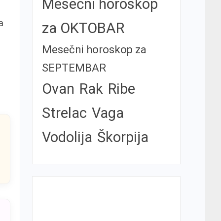
Mesečni horoskop
a
za OKTOBAR
Mesečni horoskop za
SEPTEMBAR
Ovan
Rak
Ribe
Strelac
Vaga
Vodolija
Škorpija