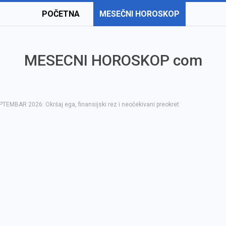
POČETNA
MESEČNI HOROSKOP
MESECNI HOROSKOP com
EMBAR 2026: Okršaj ega, finansijski rez i neočekivani preokret