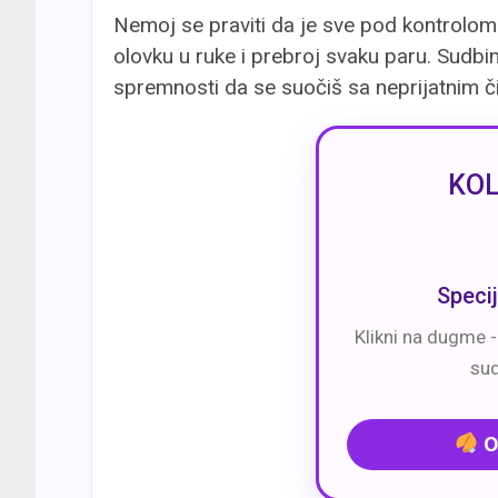
Nemoj se praviti da je sve pod kontrolom
olovku u ruke i prebroj svaku paru. Sudbin
spremnosti da se suočiš sa neprijatnim č
KOL
Speci
Klikni na dugme 
su
O