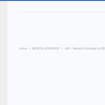
Home
MESEČNI HOROSKOP
LAV – Mesečni horoskop za SEPT