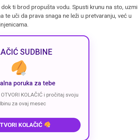
 dok ti brod propušta vodu. Spusti krunu na sto, uzmi
a te uči da prava snaga ne leži u pretvaranju, već u
injenicama.
AČIĆ SUDBINE
jalna poruka za tebe
- OTVORI KOLAČIĆ i pročitaj svoju
dbinu za ovaj mesec
TVORI KOLAČIĆ