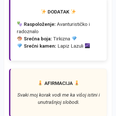
DODATAK
Raspoloženje:
Avanturističko i
radoznalo
Srećna boja:
Tirkizna
Srećni kamen:
Lapiz Lazuli
AFIRMACIJA
Svaki moj korak vodi me ka višoj istini i
unutrašnjoj slobodi.