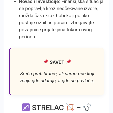
Novac i Investicije
: Finansijska situacija
se popravlja kroz neočekivane izvore,
možda čak i kroz hobi koji polako
postaje ozbiljan posao. Izbegavajte
pozajmice prijateljima tokom ovog
perioda.
SAVET
Sreća prati hrabre, ali samo one koji
znaju gde udaraju, a gde se povlače.
STRELAC
–