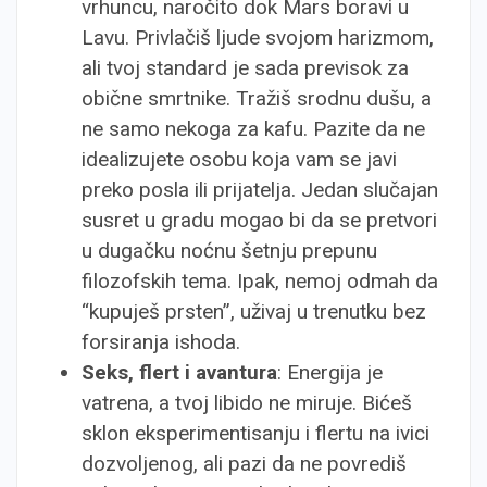
vrhuncu, naročito dok Mars boravi u
Lavu. Privlačiš ljude svojom harizmom,
ali tvoj standard je sada previsok za
obične smrtnike. Tražiš srodnu dušu, a
ne samo nekoga za kafu. Pazite da ne
idealizujete osobu koja vam se javi
preko posla ili prijatelja. Jedan slučajan
susret u gradu mogao bi da se pretvori
u dugačku noćnu šetnju prepunu
filozofskih tema. Ipak, nemoj odmah da
“kupuješ prsten”, uživaj u trenutku bez
forsiranja ishoda.
Seks, flert i avantura
: Energija je
vatrena, a tvoj libido ne miruje. Bićeš
sklon eksperimentisanju i flertu na ivici
dozvoljenog, ali pazi da ne povrediš