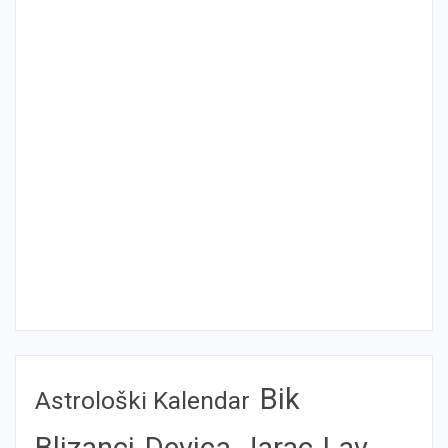
Bik
Astrološki Kalendar
Blizanci
Devica
Jarac
Lav