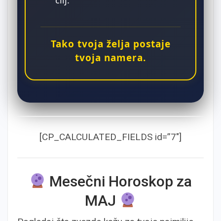
Tako tvoja želja postaje
tvoja namera.
[CP_CALCULATED_FIELDS id=”7″]
Mesečni Horoskop za
MAJ