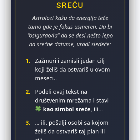
SREĆU
Astrolozi kažu da energija teče
tamo gde je fokus usmeren. Da bi
“osigurao/la” da se desi nešto lepo
na srećne datume, uradi sledeće:
1.
Zažmuri i zamisli jedan cilj
koji želiš da ostvariš u ovom
mesecu.
2.
Podeli ovaj tekst na
društvenim mrežama i stavi
kao simbol sreće
, ili…
3.
… ili, pošalji osobi sa kojom
želiš da ostvariš taj plan ili
cilj.