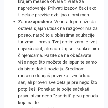
krajem meseca otvara ti vrata za
napredovanje. Prihvati izazov, čak i ako
ti deluje previše ozbiljno u prvi mah.
Za nezaposlene
: Venera ti pomaže da
ostaviš sjajan utisak na razgovorima za
posao, naročito u oblastima edukacije,
turizma ili prava. Tvoj optimizam je tvoj
najveći adut, ali naoružaj se i konkretnim
činjenicama. Pazite da ne obećavate
više nego što možete da ispunite samo
da biste dobili poziciju. Sredinom
meseca dobijaš poziv koji zvuči kao
san, ali proveri sve detalje pre nego što
potpišeš. Ponekad je bolje sačekati
pravu stvar nego “zagristi” prvu ponudu
koja naiđe.