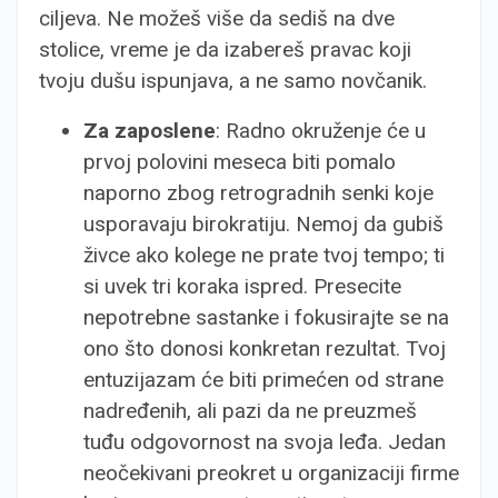
ciljeva. Ne možeš više da sediš na dve
stolice, vreme je da izabereš pravac koji
tvoju dušu ispunjava, a ne samo novčanik.
Za zaposlene
: Radno okruženje će u
prvoj polovini meseca biti pomalo
naporno zbog retrogradnih senki koje
usporavaju birokratiju. Nemoj da gubiš
živce ako kolege ne prate tvoj tempo; ti
si uvek tri koraka ispred. Presecite
nepotrebne sastanke i fokusirajte se na
ono što donosi konkretan rezultat. Tvoj
entuzijazam će biti primećen od strane
nadređenih, ali pazi da ne preuzmeš
tuđu odgovornost na svoja leđa. Jedan
neočekivani preokret u organizaciji firme