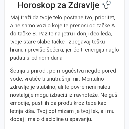
Horoskop za Zdravlje
Maj traži da tvoje telo postane tvoj prioritet,
a ne samo vozilo koje te prenosi od tačke A
do tačke B. Pazite na jetru i donji deo leđa,
tvoje stare slabe tačke. Izbegavaj tešku
hranu i previše šećera, jer će ti energija naglo
padati sredinom dana.
Šetnja u prirodi, po mogućstvu negde pored
vode, vratiće ti unutrašnji mir. Mentalno
zdravlje je stabilno, ali te povremeni naleti
nostalgije mogu izbaciti iz ravnoteže. Ne guši
emocije, pusti ih da prođu kroz tebe kao
letnja kiša. Tvoj optimizam je tvoj lek, ali mu
dodaj i malo discipline u spavanju.