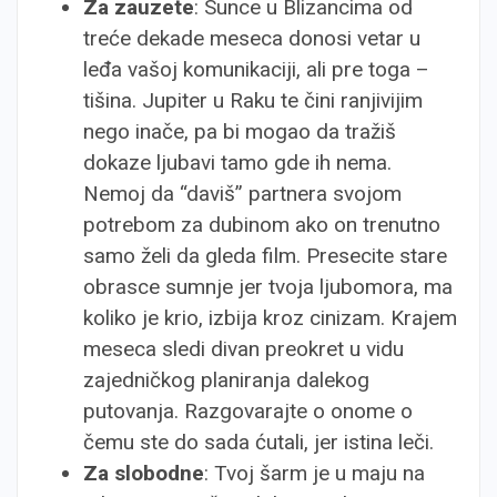
Za zauzete
: Sunce u Blizancima od
treće dekade meseca donosi vetar u
leđa vašoj komunikaciji, ali pre toga –
tišina. Jupiter u Raku te čini ranjivijim
nego inače, pa bi mogao da tražiš
dokaze ljubavi tamo gde ih nema.
Nemoj da “daviš” partnera svojom
potrebom za dubinom ako on trenutno
samo želi da gleda film. Presecite stare
obrasce sumnje jer tvoja ljubomora, ma
koliko je krio, izbija kroz cinizam. Krajem
meseca sledi divan preokret u vidu
zajedničkog planiranja dalekog
putovanja. Razgovarajte o onome o
čemu ste do sada ćutali, jer istina leči.
Za slobodne
: Tvoj šarm je u maju na