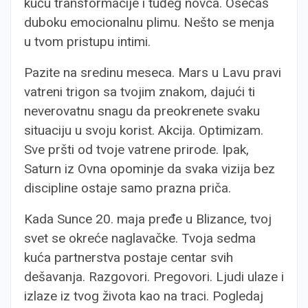
kuću transformacije i tuđeg novca. Osećaš
duboku emocionalnu plimu. Nešto se menja
u tvom pristupu intimi.
Pazite na sredinu meseca. Mars u Lavu pravi
vatreni trigon sa tvojim znakom, dajući ti
neverovatnu snagu da preokrenete svaku
situaciju u svoju korist. Akcija. Optimizam.
Sve pršti od tvoje vatrene prirode. Ipak,
Saturn iz Ovna opominje da svaka vizija bez
discipline ostaje samo prazna priča.
Kada Sunce 20. maja pređe u Blizance, tvoj
svet se okreće naglavačke. Tvoja sedma
kuća partnerstva postaje centar svih
dešavanja. Razgovori. Pregovori. Ljudi ulaze i
izlaze iz tvog života kao na traci. Pogledaj