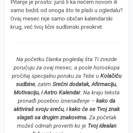
Pitanje je prosto: juriš li ka nečem novom ili
samo bežiš od onoga što te plaši u ogledalu?
Ovaj mesec nije samo običan kalendarski
krug, već tvoj lični sudbinski preokret.
Na početku članka pogledaj šta Ti zvezde
poručuju za ovaj mesec, a posle horoskopa
pročitaj specijalnu poruku za Tebe u
Kolačiću
sudbine
, zatim
Srećni dodatak, Afirmaciju,
Motivaciju, i Astro Kalendar
. Na kraju teksta
pronađi posebno iznenađenje –
kako da
aktiviraš svoju sreću, i kako će se Tvoj znak
slagati sa drugim znakovima.
Za početak
možeš odmah proveriti ko je
Tvoj idealan