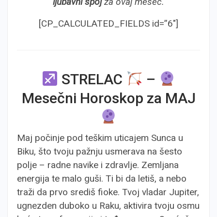
ljubavni spoj
za ovaj mesec.
[CP_CALCULATED_FIELDS id=”6″]
STRELAC
–
Mesečni Horoskop za MAJ
Maj počinje pod teškim uticajem Sunca u
Biku, što tvoju pažnju usmerava na šesto
polje – radne navike i zdravlje. Zemljana
energija te malo guši. Ti bi da letiš, a nebo
traži da prvo središ fioke. Tvoj vladar Jupiter,
ugnezden duboko u Raku, aktivira tvoju osmu