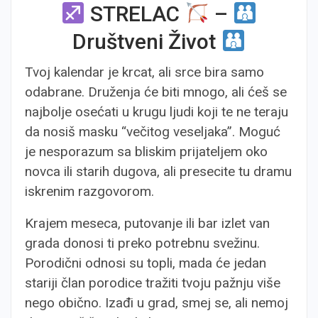
STRELAC
–
Društveni Život
Tvoj kalendar je krcat, ali srce bira samo
odabrane. Druženja će biti mnogo, ali ćeš se
najbolje osećati u krugu ljudi koji te ne teraju
da nosiš masku “večitog veseljaka”. Moguć
je nesporazum sa bliskim prijateljem oko
novca ili starih dugova, ali presecite tu dramu
iskrenim razgovorom.
Krajem meseca, putovanje ili bar izlet van
grada donosi ti preko potrebnu svežinu.
Porodični odnosi su topli, mada će jedan
stariji član porodice tražiti tvoju pažnju više
nego obično. Izađi u grad, smej se, ali nemoj