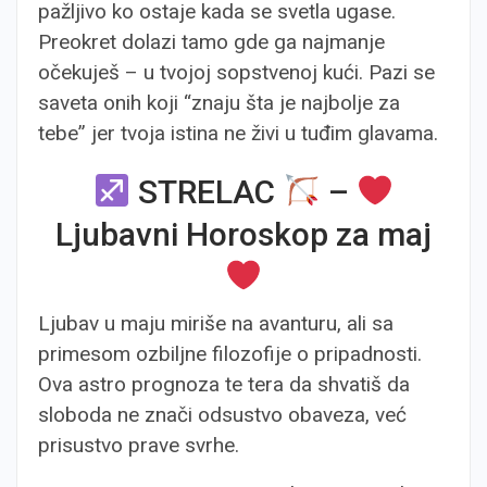
pažljivo ko ostaje kada se svetla ugase.
Preokret dolazi tamo gde ga najmanje
očekuješ – u tvojoj sopstvenoj kući. Pazi se
saveta onih koji “znaju šta je najbolje za
tebe” jer tvoja istina ne živi u tuđim glavama.
STRELAC
–
Ljubavni Horoskop za maj
Ljubav u maju miriše na avanturu, ali sa
primesom ozbiljne filozofije o pripadnosti.
Ova astro prognoza te tera da shvatiš da
sloboda ne znači odsustvo obaveza, već
prisustvo prave svrhe.