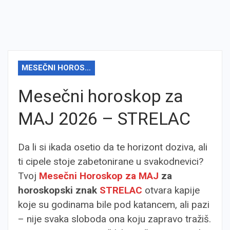
MESEČNI HOROSKOP
Mesečni horoskop za
MAJ 2026 – STRELAC
Da li si ikada osetio da te horizont doziva, ali
ti cipele stoje zabetonirane u svakodnevici?
Tvoj
Mesečni Horoskop za MAJ
za
horoskopski znak
STRELAC
otvara kapije
koje su godinama bile pod katancem, ali pazi
– nije svaka sloboda ona koju zapravo tražiš.