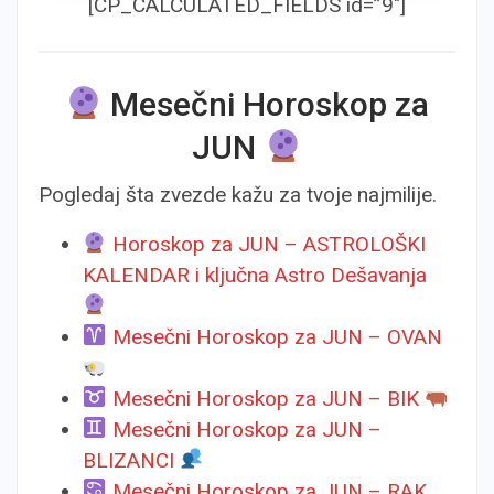
[CP_CALCULATED_FIELDS id=”9″]
Mesečni Horoskop za
JUN
Pogledaj šta zvezde kažu za tvoje najmilije.
Horoskop za JUN – ASTROLOŠKI
KALENDAR i ključna Astro Dešavanja
Mesečni Horoskop za JUN – OVAN
Mesečni Horoskop za JUN – BIK
Mesečni Horoskop za JUN –
BLIZANCI
Mesečni Horoskop za JUN – RAK