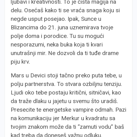
ljubavi i kreativnosti. To je čista magija na
delu. Osećaš kako ti se vraća snaga koju si
negde usput posejao. Ipak, Sunce u
Blizancima do 21. juna uznemirava tvoje
polje doma i porodice. Tu su mogući
nesporazumi, neka buka koja ti kvari
unutrašnji mir. Ne dozvoli da ti tuđe drame
piju krv.
Mars u Devici stoji tačno preko puta tebe, u
polju partnerstva. To stvara ozbiljnu tenziju.
Ljudi oko tebe postaju kritični, sitničavi, kao
da traže dlaku u jajetu u svemu što uradiš.
Presecite te energetske vampire odmah. Pazi
na komunikaciju jer Merkur u kvadratu sa
tvojim znakom može da ti “zamuti vodu” baš
kad treba da doneseš važnu odluku.