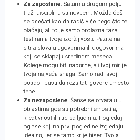
Za zaposlene
: Saturn u drugom polju
traži disciplinu sa novcem. Možda ćeš
se osećati kao da radiš više nego što te
plaćaju, ali to je samo prolazna faza
testiranja tvoje izdržljivosti. Pazite na
sitna slova u ugovorima ili dogovorima
koji se sklapaju sredinom meseca.
Kolege mogu biti naporne, ali tvoj mir je
tvoja najveća snaga. Samo radi svoj
posao i pusti da rezultati govore umesto
tebe.
Za nezaposlene
: Šanse se otvaraju u
oblastima gde su potrebni empatija,
kreativnost ili rad sa ljudima. Pogledaj
oglase koji na prvi pogled ne izgledaju
idealno, jer se tamo krije biser. Tvoja