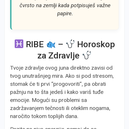
čvrsto na zemlji kada potpisuješ važne
papire.
RIBE
–
Horoskop
za Zdravlje
Tvoje zdravlje ovog juna direktno zavisi od
tvog unutrašnjeg mira. Ako si pod stresom,
stomak će ti prvi “progovoriti”, pa obrati
pažnju na to šta jedeš i kako variš tuđe
emocije. Mogući su problemi sa
zadržavanjem tečnosti ili oteklim nogama,
naročito tokom toplijih dana.