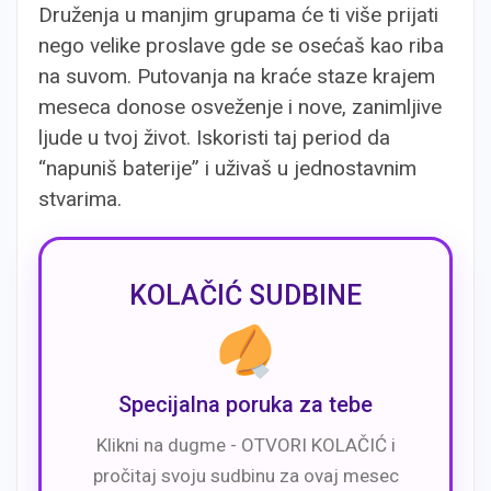
Druženja u manjim grupama će ti više prijati
nego velike proslave gde se osećaš kao riba
na suvom. Putovanja na kraće staze krajem
meseca donose osveženje i nove, zanimljive
ljude u tvoj život. Iskoristi taj period da
“napuniš baterije” i uživaš u jednostavnim
stvarima.
KOLAČIĆ SUDBINE
Specijalna poruka za tebe
Klikni na dugme - OTVORI KOLAČIĆ i
pročitaj svoju sudbinu za ovaj mesec