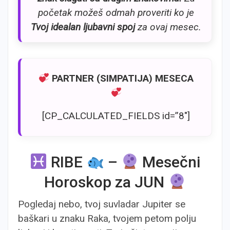
početak možeš odmah proveriti ko je
Tvoj idealan ljubavni spoj
za ovaj mesec.
PARTNER (SIMPATIJA) MESECA
[CP_CALCULATED_FIELDS id=”8″]
RIBE
–
Mesečni
Horoskop za JUN
Pogledaj nebo, tvoj suvladar Jupiter se
baškari u znaku Raka, tvojem petom polju