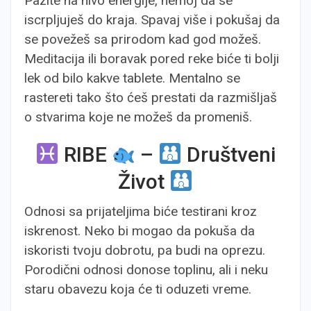
Pazite na nivo energije, nemoj da se
iscrpljuješ do kraja. Spavaj više i pokušaj da
se povežeš sa prirodom kad god možeš.
Meditacija ili boravak pored reke biće ti bolji
lek od bilo kakve tablete. Mentalno se
rastereti tako što ćeš prestati da razmišljaš
o stvarima koje ne možeš da promeniš.
RIBE
–
Društveni
Život
Odnosi sa prijateljima biće testirani kroz
iskrenost. Neko bi mogao da pokuša da
iskoristi tvoju dobrotu, pa budi na oprezu.
Porodični odnosi donose toplinu, ali i neku
staru obavezu koja će ti oduzeti vreme.