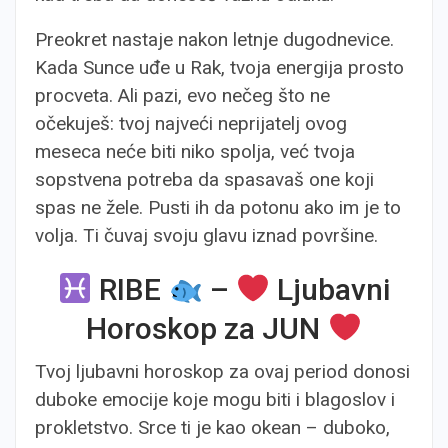
Preokret nastaje nakon letnje dugodnevice.
Kada Sunce uđe u Rak, tvoja energija prosto
procveta. Ali pazi, evo nečeg što ne
očekuješ: tvoj najveći neprijatelj ovog
meseca neće biti niko spolja, već tvoja
sopstvena potreba da spasavaš one koji
spas ne žele. Pusti ih da potonu ako im je to
volja. Ti čuvaj svoju glavu iznad površine.
RIBE
–
Ljubavni
Horoskop za JUN
Tvoj ljubavni horoskop za ovaj period donosi
duboke emocije koje mogu biti i blagoslov i
prokletstvo. Srce ti je kao okean – duboko,