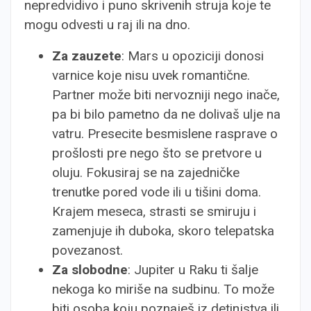
nepredvidivo i puno skrivenih struja koje te
mogu odvesti u raj ili na dno.
Za zauzete
: Mars u opoziciji donosi
varnice koje nisu uvek romantične.
Partner može biti nervozniji nego inače,
pa bi bilo pametno da ne dolivaš ulje na
vatru. Presecite besmislene rasprave o
prošlosti pre nego što se pretvore u
oluju. Fokusiraj se na zajedničke
trenutke pored vode ili u tišini doma.
Krajem meseca, strasti se smiruju i
zamenjuje ih duboka, skoro telepatska
povezanost.
Za slobodne
: Jupiter u Raku ti šalje
nekoga ko miriše na sudbinu. To može
biti osoba koju poznaješ iz detinjstva ili