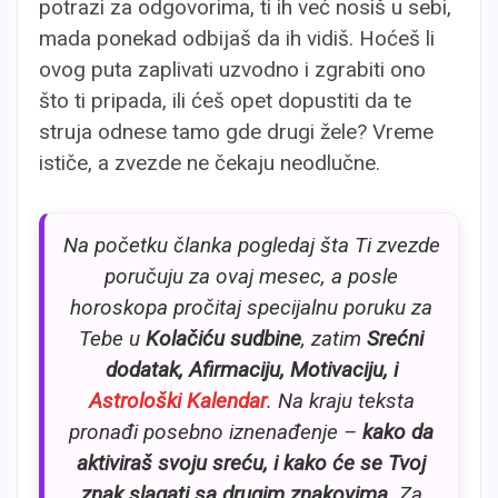
potrazi za odgovorima, ti ih već nosiš u sebi,
mada ponekad odbijaš da ih vidiš. Hoćeš li
ovog puta zaplivati uzvodno i zgrabiti ono
što ti pripada, ili ćeš opet dopustiti da te
struja odnese tamo gde drugi žele? Vreme
ističe, a zvezde ne čekaju neodlučne.
Na početku članka pogledaj šta Ti zvezde
poručuju za ovaj mesec, a posle
horoskopa pročitaj specijalnu poruku za
Tebe u
Kolačiću sudbine
, zatim
Srećni
dodatak, Afirmaciju, Motivaciju, i
Astrološki Kalendar
. Na kraju teksta
pronađi posebno iznenađenje –
kako da
aktiviraš svoju sreću, i kako će se Tvoj
znak slagati sa drugim znakovima.
Za