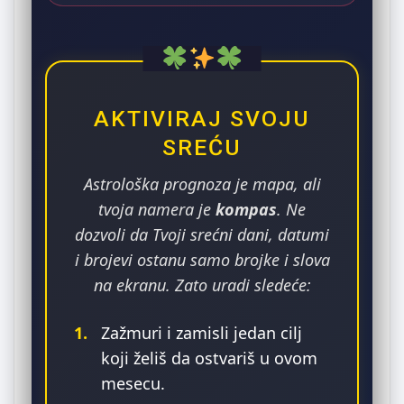
AKTIVIRAJ SVOJU
SREĆU
Astrološka prognoza je mapa, ali
tvoja namera je
kompas
. Ne
dozvoli da Tvoji srećni dani, datumi
i brojevi ostanu samo brojke i slova
na ekranu. Zato uradi sledeće:
1.
Zažmuri i zamisli jedan cilj
koji želiš da ostvariš u ovom
mesecu.