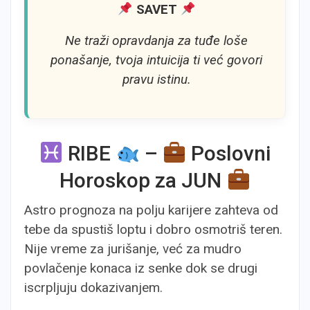
SAVET
Ne traži opravdanja za tuđe loše
ponašanje, tvoja intuicija ti već govori
pravu istinu.
RIBE
–
Poslovni
Horoskop za JUN
Astro prognoza na polju karijere zahteva od
tebe da spustiš loptu i dobro osmotriš teren.
Nije vreme za jurišanje, već za mudro
povlačenje konaca iz senke dok se drugi
iscrpljuju dokazivanjem.