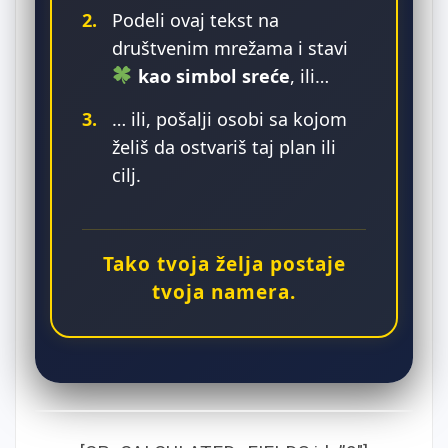
2.
Podeli ovaj tekst na
društvenim mrežama i stavi
kao simbol sreće
, ili…
3.
… ili, pošalji osobi sa kojom
želiš da ostvariš taj plan ili
cilj.
Tako tvoja želja postaje
tvoja namera.