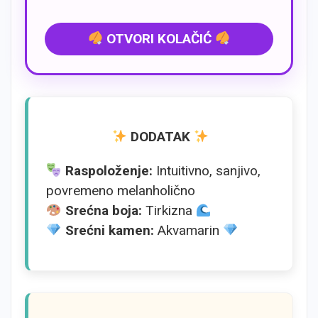
OTVORI KOLAČIĆ
DODATAK
Raspoloženje:
Intuitivno, sanjivo,
povremeno melanholično
Srećna boja:
Tirkizna
Srećni kamen:
Akvamarin