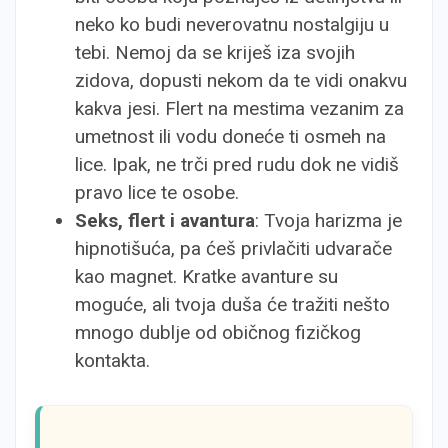
neko ko budi neverovatnu nostalgiju u
tebi. Nemoj da se kriješ iza svojih
zidova, dopusti nekom da te vidi onakvu
kakva jesi. Flert na mestima vezanim za
umetnost ili vodu doneće ti osmeh na
lice. Ipak, ne trči pred rudu dok ne vidiš
pravo lice te osobe.
Seks, flert i avantura
: Tvoja harizma je
hipnotišuća, pa ćeš privlačiti udvarače
kao magnet. Kratke avanture su
moguće, ali tvoja duša će tražiti nešto
mnogo dublje od običnog fizičkog
kontakta.