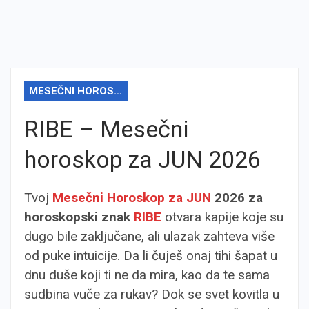
MESEČNI HOROSKOP
RIBE – Mesečni
horoskop za JUN 2026
Tvoj
Mesečni Horoskop za JUN
2026 za
horoskopski znak
RIBE
otvara kapije koje su
dugo bile zaključane, ali ulazak zahteva više
od puke intuicije. Da li čuješ onaj tihi šapat u
dnu duše koji ti ne da mira, kao da te sama
sudbina vuče za rukav? Dok se svet kovitla u