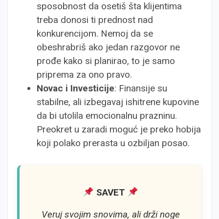
sposobnost da osetiš šta klijentima
treba donosi ti prednost nad
konkurencijom. Nemoj da se
obeshrabriš ako jedan razgovor ne
prođe kako si planirao, to je samo
priprema za ono pravo.
Novac i Investicije
: Finansije su
stabilne, ali izbegavaj ishitrene kupovine
da bi utolila emocionalnu prazninu.
Preokret u zaradi moguć je preko hobija
koji polako prerasta u ozbiljan posao.
SAVET
Veruj svojim snovima, ali drži noge