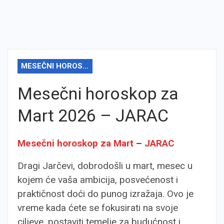
MESEČNI HOROSKOP
Mesečni horoskop za
Mart 2026 – JARAC
Mesečni horoskop za Mart
–
JARAC
Dragi Jarčevi, dobrodošli u mart, mesec u
kojem će vaša ambicija, posvećenost i
praktičnost doći do punog izražaja. Ovo je
vreme kada ćete se fokusirati na svoje
ciljeve, postaviti temelje za budućnost i