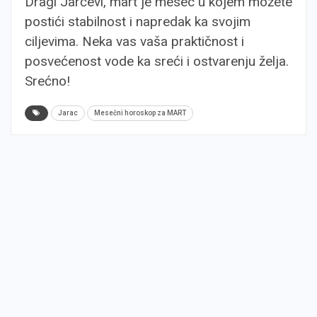
Dragi Jarčevi, mart je mesec u kojem možete
postići stabilnost i napredak ka svojim
ciljevima. Neka vas vaša praktičnost i
posvećenost vode ka sreći i ostvarenju želja.
Srećno!
Jarac
Mesečni horoskop za MART