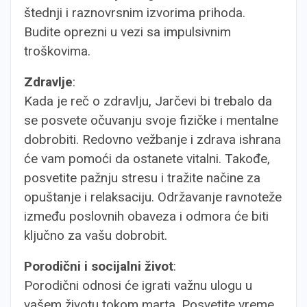
štednji i raznovrsnim izvorima prihoda.
Budite oprezni u vezi sa impulsivnim
troškovima.
Zdravlje
:
Kada je reč o zdravlju, Jarčevi bi trebalo da
se posvete očuvanju svoje fizičke i mentalne
dobrobiti. Redovno vežbanje i zdrava ishrana
će vam pomoći da ostanete vitalni. Takođe,
posvetite pažnju stresu i tražite načine za
opuštanje i relaksaciju. Održavanje ravnoteže
između poslovnih obaveza i odmora će biti
ključno za vašu dobrobit.
Porodični i socijalni život
:
Porodični odnosi će igrati važnu ulogu u
vašem životu tokom marta. Posvetite vreme