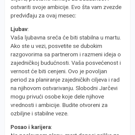
ostvariti svoje ambicije. Evo šta vam zvezde
predviđaju za ovaj mesec:
Ljubav
:
Vaša ljubavna sreća će biti stabilna u martu.
Ako ste u vezi, posvetite se dubokim
razgovorima sa partnerom i razmeni ideja o
zajedničkoj budućnosti. Vaša posvećenost i
vernost će biti cenjeni. Ovo je povoljan
period za planiranje zajedničkih ciljeva i rad
na njihovom ostvarivanju. Slobodni Jarčevi
mogu privući osobe koje dele njihove
vrednosti i ambicije. Budite otvoreni za
ozbiljne i stabilne veze.
Posao i karijera
: