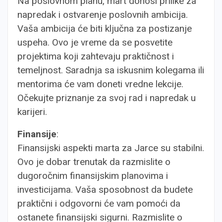
Na poslovnom planu, mart donosi prilike za
napredak i ostvarenje poslovnih ambicija.
Vaša ambicija će biti ključna za postizanje
uspeha. Ovo je vreme da se posvetite
projektima koji zahtevaju praktičnost i
temeljnost. Saradnja sa iskusnim kolegama ili
mentorima će vam doneti vredne lekcije.
Očekujte priznanje za svoj rad i napredak u
karijeri.
Finansije
:
Finansijski aspekti marta za Jarce su stabilni.
Ovo je dobar trenutak da razmislite o
dugoročnim finansijskim planovima i
investicijama. Vaša sposobnost da budete
praktični i odgovorni će vam pomoći da
ostanete finansijski sigurni. Razmislite o